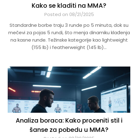
Kako se kladiti na MMA?
Posted on 08/21/2025
Standardne borbe traju 3 runde po 5 minuta, dok su
mečevi za pojas 5 rundi, što menja dinamiku klađenja
na kasne runde. Težinske kategorije kao lightweight
(155 lb) i featherweight (145 lb)…
Analiza boraca: Kako proceniti stil i
šanse za pobedu u MMA?