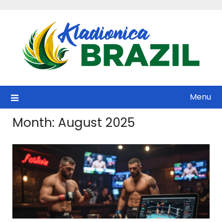
Skip
to
content
Menu
Month:
August 2025