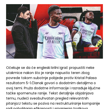
Očekuje se da će engleski krilni igrač propustiti neke
utakmice nakon što je ranije napustio teren zbog
povrede tokom subotnje pobjede protiv Kristal Palasa
rezultatom 5-1.Članak govori o dodatnim detaljima o
ovoj temi. Pruža dodatne informacije i razrađuje ključne
tačke spomenute ranije. Tekst detaljnije objašnjava
temu, nudeći sveobuhvatan pregled relevantnih
pitanja.U tekstu se poziva na restrukturiranje kompanije
radi poboljšanja efikasnosti i smanjenja troškova.