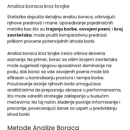
Analiza boraca kroz brojke
Statistika dopušta detaljnu analizu boraca, otkrivajući
njihove prednosti i mane. Upoređivanje pojedinačnih
metrika kao što su
trajanju borbe
,
osvojeni poeni
, i
broj
završetaka
, može pružiti komparativnu prednost
prilikom procene potencijalnih ishoda borbi.
Analiza boraca kroz brojke često otkriva skrivena
saznanja. Na primer, borac sa višim brojem završetaka
može sugerisati njegovu sposobnost dominacije na
podu, dok borac sa više osvojenih poena može biti
efikasan u kontrolisanju prostora i tempa borbe.
Proučavanje istorije njihovih borbi omogućava
analitičarima da prepoznaju obrasce u performansama,
što može odrediti strategije zaklapanja u budućim
mečevima. Na taj način, klađenje postaje informisanije i
preciznije, povećavajući šanse za uspeh u predviđanju
ishod borbi.
Metode Analize Boraca