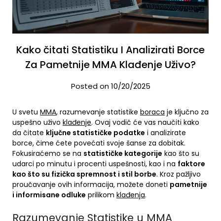
Kako čitati Statistiku I Analizirati Borce
Za Pametnije MMA Klađenje Uživo?
Posted on 10/20/2025
U svetu
MMA
, razumevanje statistike
boraca
je ključno za
uspešno uživo
klađenje
. Ovaj vodič će vas naučiti kako
da čitate
ključne statističke podatke
i analizirate
borce, čime ćete povećati svoje šanse za dobitak.
Fokusiraćemo se na
statističke kategorije
kao što su
udarci po minutu i procenti uspešnosti, kao i na
faktore
kao što su fizička spremnost i stil borbe
. Kroz pažljivo
proučavanje ovih informacija, možete doneti
pametnije
i informisane odluke
prilikom
klađenja
.
Razumevanje Statistike u MMA