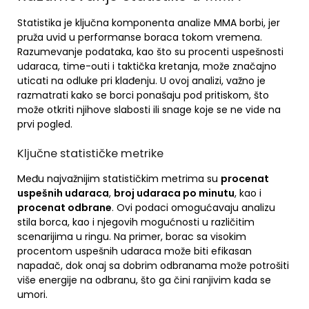
Statistika je ključna komponenta analize MMA borbi, jer
pruža uvid u performanse boraca tokom vremena.
Razumevanje podataka, kao što su procenti uspešnosti
udaraca, time-outi i taktička kretanja, može značajno
uticati na odluke pri klađenju. U ovoj analizi, važno je
razmatrati kako se borci ponašaju pod pritiskom, što
može otkriti njihove slabosti ili snage koje se ne vide na
prvi pogled.
Ključne statističke metrike
Među najvažnijim statističkim metrima su
procenat
uspešnih udaraca
,
broj udaraca po minutu
, kao i
procenat odbrane
. Ovi podaci omogućavaju analizu
stila borca, kao i njegovih mogućnosti u različitim
scenarijima u ringu. Na primer, borac sa visokim
procentom uspešnih udaraca može biti efikasan
napadač, dok onaj sa dobrim odbranama može potrošiti
više energije na odbranu, što ga čini ranjivim kada se
umori.