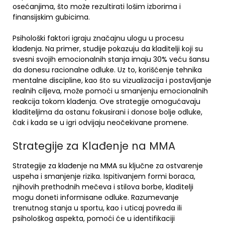
osećanjima, što može rezultirati lošim izborima i
finansijskim gubicima.
Psihološki faktori igraju značajnu ulogu u procesu
klađenja. Na primer, studije pokazuju da kladitelji koji su
svesni svojih emocionalnih stanja imaju 30% veću šansu
da donesu racionalne odluke. Uz to, korišćenje tehnika
mentalne discipline, kao što su vizualizacija i postavljanje
realnih ciljeva, može pomoći u smanjenju emocionalnih
reakcija tokom klađenja. Ove strategije omogućavaju
kladiteljima da ostanu fokusirani i donose bolje odluke,
čak i kada se u igri odvijaju neočekivane promene.
Strategije za Klađenje na MMA
Strategije za klađenje na MMA su ključne za ostvarenje
uspeha i smanjenje rizika. Ispitivanjem formi boraca,
njihovih prethodnih mečeva i stilova borbe, kladitelji
mogu doneti informisane odluke. Razumevanje
trenutnog stanja u sportu, kao i uticaj povreda ili
psihološkog aspekta, pomoći će u identifikaciji