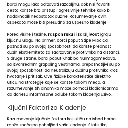
borci mogu lako održavati razdaljinu, dok niži favoriti
često koriste brži pristup i agresivnije tehnike kako bi
nadoknadili nedostatak dužine. Razumevanje ovih
aspekata može biti presudno za uspešno klađenje.
Pored visine i težine,
raspon ruku
i
izdržljivost
igraju
ključnu ulogu. Na primer, borci poput Stipe Miočića,
poznati su po svojoj sposobnosti da koriste prednost
dužih ekstremiteta za zadržavanje protivnika na distanci.
S druge strane, borci poput Khabiba Nurmagomedova,
sa izvanrednim grappling veštinama, prepoznatljivi su po
svojoj sposobnosti da neutralizuju dužinu protivnika kroz
hvatanje i pritisak. Ove fizičke karakteristike direktno
utiču na strategije koje se koriste tokom meča, a
razumevanje tih dinamika može pomoći kladioničarima
da donesu informisane odluke tokom klađenja uživo.
Ključni Faktori za Klađenje
Razumevanje ključnih faktora koji utiču na ishod borbe
može značajno poboljšati vaše klađenje. Statistika,