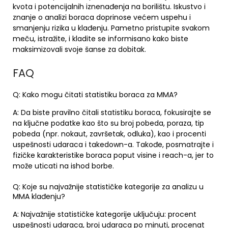
kvota i potencijalnih iznenađenja na borilištu. Iskustvo i
znanje o analizi boraca doprinose većem uspehu i
smanjenju rizika u klađenju. Pametno pristupite svakom
meču, istražite, i kladite se informisano kako biste
maksimizovali svoje šanse za dobitak.
FAQ
Q: Kako mogu čitati statistiku boraca za MMA?
A: Da biste pravilno čitali statistiku boraca, fokusirajte se
na ključne podatke kao što su broj pobeda, poraza, tip
pobeda (npr. nokaut, završetak, odluka), kao i procenti
uspešnosti udaraca i takedown-a. Takođe, posmatrajte i
fizičke karakteristike boraca poput visine i reach-a, jer to
može uticati na ishod borbe.
Q: Koje su najvažnije statističke kategorije za analizu u
MMA klađenju?
A: Najvažnije statističke kategorije uključuju: procent
uspešnosti udaraca, broj udaraca po minuti, procenat