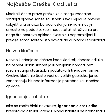
Najčešće Greške Kladitelja
Kladitelji često prave greške koje mogu značajno
smanjiti njihove šanse za uspeh. Ovo uključuje previše
subjektivnu analizu boraca, oslanjanje na emocije
umesto na podatke, kao i nedostatak istraživanja pre
nego što postave opklade. Često su nepromišljeni ili
previše samouvereni, što dovodi do gubitaka i frustracija.
Naivno klađenje
Naivno klađenje se dešava kada kladitelji donose odluke
na osnovu ličnih simpatija ili omiljenih boraca, bez
razumevanja statističkih podataka ili trenutne forme.
Ovakvo klađenje često vodi do velikih gubitaka, jer se
zanemaruju ključne informacije potrebne za uspešne
opklade.
Ignorisanje statistike
Iako se može činiti nevažnim,
ignorisanje statistike
predstavlja ozbiljnu grešku. Mnogi kladitelji ne prepoznaju