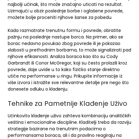
najbolji učinak, što može značajno uticati na rezultat.
Uzimajući u obzir poslednje borbe i oglašene povrede,
možete bolje proceniti njihove šanse za pobedu.
Kada razmatrate trenutnu formu i povrede, obratite
pažnju na poslednje nastupe borca. Na primer, ako se
borac nedavno povukao zbog povrede ili je pokazao
slabosti u prethodnim borbama, to može signalizirati pad
njihove efikasnosti. Analiza boraca kao što su Cody
Garbrandt ili Conor McGregor, koji su često prolazili kroz
povrede, daje uvide u to kako fizičko stanje direktno
utiče na performanse u ringu. Prikupite informacije iz
više izvora i istražite sve relevantne detalje pre nego što
donesete odluku o klađenju.
Tehnike za Pametnije Klađenje Uživo
Učinkovito klađenje uživo zahteva kombinaciju analitičkih
veština i emocionalne discipline. Kladitelji treba da razviju
strategije bazirane na trenutnim podacima o
performansama boraca, ali i da pravilno reagiraju na