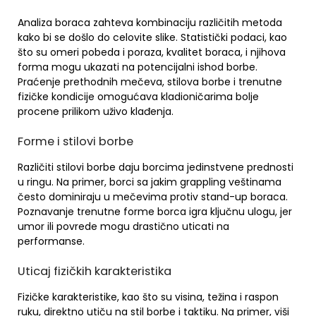
Analiza boraca zahteva kombinaciju različitih metoda
kako bi se došlo do celovite slike. Statistički podaci, kao
što su omeri pobeda i poraza, kvalitet boraca, i njihova
forma mogu ukazati na potencijalni ishod borbe.
Praćenje prethodnih mečeva, stilova borbe i trenutne
fizičke kondicije omogućava kladioničarima bolje
procene prilikom uživo klađenja.
Forme i stilovi borbe
Različiti stilovi borbe daju borcima jedinstvene prednosti
u ringu. Na primer, borci sa jakim grappling veštinama
često dominiraju u mečevima protiv stand-up boraca.
Poznavanje trenutne forme borca igra ključnu ulogu, jer
umor ili povrede mogu drastično uticati na
performanse.
Uticaj fizičkih karakteristika
Fizičke karakteristike, kao što su visina, težina i raspon
ruku, direktno utiču na stil borbe i taktiku. Na primer, viši