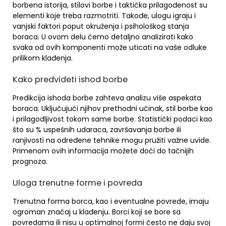
borbena istorija, stilovi borbe i taktička prilagođenost su
elementi koje treba razmotriti. Takođe, ulogu igraju i
vanjski faktori poput okruženja i psihološkog stanja
boraca. U ovom delu ćemo detaljno analizirati kako
svaka od ovih komponenti može uticati na vaše odluke
prilikom klađenja.
Kako predvideti ishod borbe
Predikcija ishoda borbe zahteva analizu više aspekata
boraca. Uključujući njihov prethodni učinak, stil borbe kao
i prilagodljivost tokom same borbe. Statistički podaci kao
što su % uspešnih udaraca, završavanja borbe ili
ranjivosti na određene tehnike mogu pružiti važne uvide.
Primenom ovih informacija možete doći do tačnijih
prognoza.
Uloga trenutne forme i povreda
Trenutna forma borca, kao i eventualne povrede, imaju
ogroman značaj u klađenju. Borci koji se bore sa
povredama ili nisu u optimalnoj formi često ne daju svoj