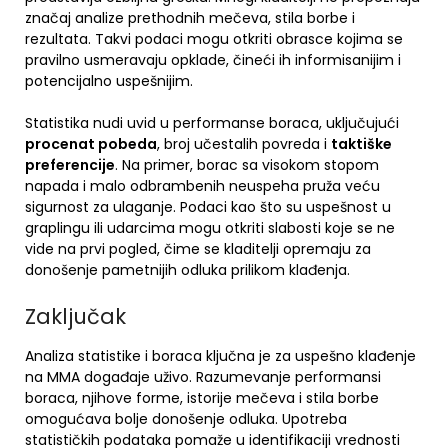
značaj analize prethodnih mečeva, stila borbe i
rezultata. Takvi podaci mogu otkriti obrasce kojima se
pravilno usmeravaju opklade, čineći ih informisanijim i
potencijalno uspešnijim.
Statistika nudi uvid u performanse boraca, uključujući
procenat pobeda
, broj učestalih povreda i
taktiške
preferencije
. Na primer, borac sa visokom stopom
napada i malo odbrambenih neuspeha pruža veću
sigurnost za ulaganje. Podaci kao što su uspešnost u
graplingu ili udarcima mogu otkriti slabosti koje se ne
vide na prvi pogled, čime se kladitelji opremaju za
donošenje pametnijih odluka prilikom klađenja.
Zaključak
Analiza statistike i boraca ključna je za uspešno klađenje
na MMA događaje uživo. Razumevanje performansi
boraca, njihove forme, istorije mečeva i stila borbe
omogućava bolje donošenje odluka. Upotreba
statističkih podataka pomaže u identifikaciji vrednosti