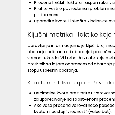
Procena fizičkih faktora: raspon ruku, visin
Pratite vesti o povredama i problemima s
performans.
Uporedite kvote i linije: šta kladionice mis
Ključni metrika i taktike koj
Upravljanje informacijama je ključ: broj zn
obaranja, odbrana od obaranja i prosečno vr
samog rekorda. Vi treba da znate koje metr
protivnik sa lošom odbranom od obaranja pr
stopu uspešnih obaranja.
Kako tumačiti kvote i pronaći vredn
Decimalne kvote pretvorite u verovatno
za upoređivanje sa sopstvenom procen
Ako vaša procena verovatnoće pobede 
kvotom, postoji “vrednost” (value bet).