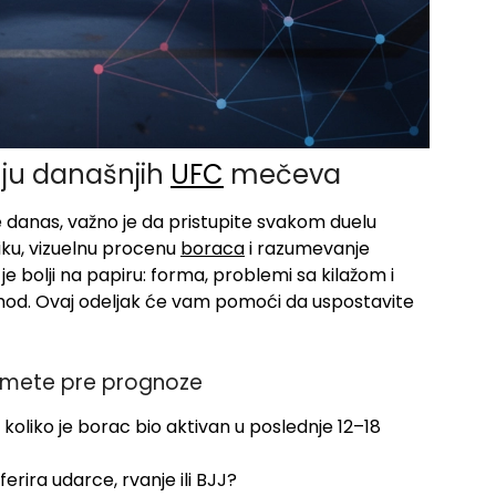
nju današnjih
UFC
mečeva
danas, važno je da pristupite svakom duelu
tiku, vizuelnu procenu
boraca
i razumevanje
je bolji na papiru: forma, problemi sa kilažom i
shod. Ovaj odeljak će vam pomoći da uspostavite
uzmete pre prognoze
 koliko je borac bio aktivan u poslednje 12–18
ferira udarce, rvanje ili BJJ?