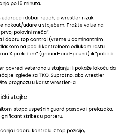
anja po 15 minuta.
 udaraca i dobar reach, a wrestler nizak
e nokaut/udare u stojećem. Tražite value na
prvoj polovini meča”.
ja i dobru top control (vreme u dominantnim
dlaskom na pod ili kontrolnom odlukom rastu.
orca X prekidom” (ground-and-pound) ili “pobedi
ker povredi veterana u stajanju ili pokaže lakoću da
ćajte izglede za TKO. Suprotno, ako wrestler
žite prognozu u korist wrestler-a.
ički stajka
itom, stopa uspešnih guard passova i prelazaka,
gnificant strikes u parteru.
nja i dobru kontrolu iz top pozicije,