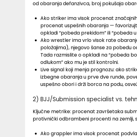
od obaranja defanzivca, broj pokušaja obar
Ako striker ima visok procenat značajnih
procenat uspešnih obaranja — favorizujt
opkladi “pobeda prekidom” ili “pobeda u 
Ako wrestler ima vrlo visok rate obaran
položajima), njegovo šanse za pobedu o
Tada razmislite o opkladi na “pobeda b
odlukom” ako mu je stil kontrolni.
Live signal koji menja prognozu: ako stri
izbegne obaranja u prve dve runde, pove
uspešno obori i drži borca na podu, osve
2) BJJ/Submission specialist vs. tehn
Ključne metrike: procenat završetaka subm
protivnički odbrambeni procenti na zemlji, si
Ako grappler ima visok procenat podvlače