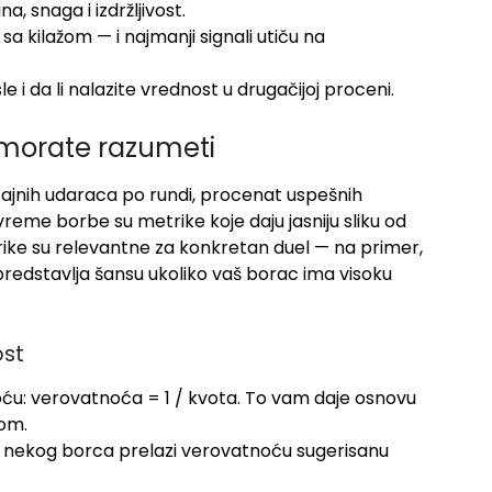
a, snaga i izdržljivost.
a kilažom — i najmanji signali utiču na
le i da li nalazite vrednost u drugačijoj proceni.
e morate razumeti
ačajnih udaraca po rundi, procenat uspešnih
eme borbe su metrike koje daju jasniju sliku od
ike su relevantne za konkretan duel — na primer,
edstavlja šansu ukoliko vaš borac ima visoku
ost
ću: verovatnoća = 1 / kvota. To vam daje osnovu
om.
nekog borca prelazi verovatnoću sugerisanu