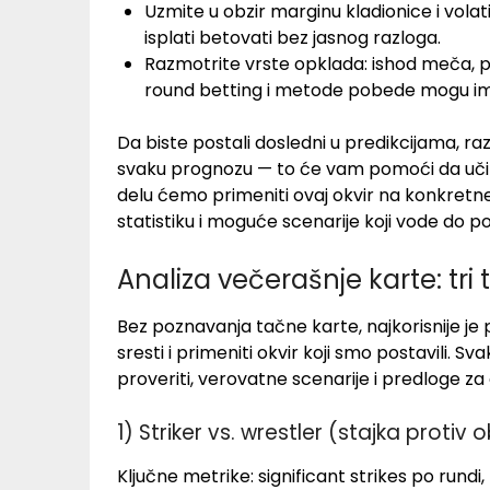
Uzmite u obzir marginu kladionice i volat
isplati betovati bez jasnog razloga.
Razmotrite vrste opklada: ishod meča,
round betting i metode pobede mogu imat
Da biste postali dosledni u predikcijama, raz
svaku prognozu — to će vam pomoći da učit
delu ćemo primeniti ovaj okvir na konkretne
statistiku i moguće scenarije koji vode do p
Analiza večerašnje karte: tri
Bez poznavanja tačne karte, najkorisnije je
sresti i primeniti okvir koji smo postavili. S
proveriti, verovatne scenarije i predloge za
1) Striker vs. wrestler (stajka protiv
Ključne metrike: significant strikes po ru