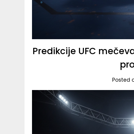
Predikcije UFC mečeva 
pr
Posted 