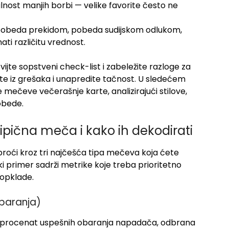
ilnost manjih borbi — velike favorite često ne
 pobeda prekidom, pobeda sudijskom odlukom,
i različitu vrednost.
vijte sopstveni check-list i zabeležite razloge za
e iz grešaka i unapredite tačnost. U sledećem
 mečeve večerašnje karte, analizirajući stilove,
obede.
 tipična meča i kako ih dekodirati
 proći kroz tri najčešća tipa mečeva koja ćete
vaki primer sadrži metrike koje treba prioritetno
 opklade.
 obaranja)
ndi, procenat uspešnih obaranja napadača, odbrana