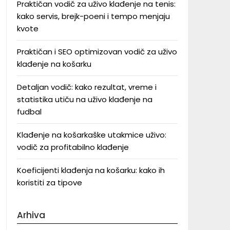
Praktičan vodič za uživo klađenje na tenis:
kako servis, brejk-poeni i tempo menjaju
kvote
Praktičan i SEO optimizovan vodič za uživo
klađenje na košarku
Detaljan vodič: kako rezultat, vreme i
statistika utiču na uživo klađenje na
fudbal
Klađenje na košarkaške utakmice uživo:
vodič za profitabilno klađenje
Koeficijenti klađenja na košarku: kako ih
koristiti za tipove
Arhiva