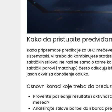
Kako da pristupite predviđa
Kada pripremate predikcije za UFC mečeve 
sistematski. Vi treba da kombinujete statis
taktičkih stilova. Ne radi se samo o tome ko 
taktički parovi (matchup) često odlučuju i
jasan okvir za donošenje odluka.
Osnovni koraci koje treba da pred
Proverite poslednje rezultate i aktivnost:
meseci?
Analizirajte stilove borbe: da li borac pre