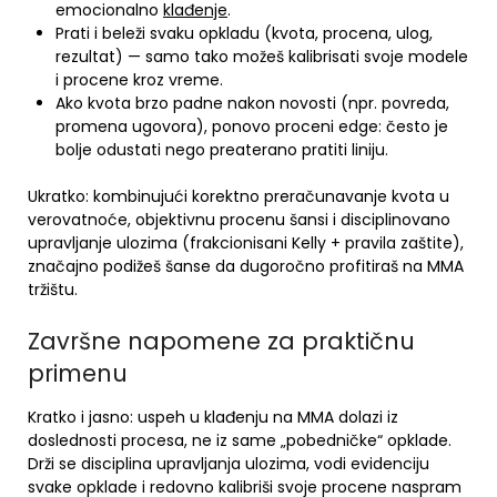
emocionalno
klađenje
.
Prati i beleži svaku opkladu (kvota, procena, ulog,
rezultat) — samo tako možeš kalibrisati svoje modele
i procene kroz vreme.
Ako kvota brzo padne nakon novosti (npr. povreda,
promena ugovora), ponovo proceni edge: često je
bolje odustati nego preaterano pratiti liniju.
Ukratko: kombinujući korektno preračunavanje kvota u
verovatnoće, objektivnu procenu šansi i disciplinovano
upravljanje ulozima (frakcionisani Kelly + pravila zaštite),
značajno podižeš šanse da dugoročno profitiraš na MMA
tržištu.
Završne napomene za praktičnu
primenu
Kratko i jasno: uspeh u klađenju na MMA dolazi iz
doslednosti procesa, ne iz same „pobedničke“ opklade.
Drži se disciplina upravljanja ulozima, vodi evidenciju
svake opklade i redovno kalibriši svoje procene naspram