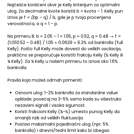
Najčešće korišćeni okvir je Kelly kriterijum za optimalni
ulog. Za decimalne kvote koristiš b = kvota – 1. Kelly pun
iznos je f
= (b
p – q) / b, gde je p tvoja procenjena
verovatnoća, a q = 1 – p.
Na primeru B: b = 2.05 – 1 = 1.05, p = 0.52, q = 0.48 → f
=
(1.05
0.52 – 0.48) / 1.05 ≈ 0.0629 ≈ 6.3% od bankrolla (full
Kelly). Pošto full Kelly može dovesti do velikih oscilacija,
praktično se preporučuje koristiti frakciju Kelly (½ Kelly ili
¼ Kelly). Za ¼ Kelly u našem primeru to iznosi oko 1.6%
bankrolla.
Pravila koja možeš odmah primeniti:
Osnovni ulog: 1–2% bankrolla za standardne value
opklade; povećaj na 3–5% samo kada su višestruko
nezavisni signali i visoka sigurnost.
Koristi frakcioni Kelly (¼–½) umesto punog Kelly da
smanjiš rizik od velikih fluktuacija.
Postavi maksimalni pojedinačni ulog (npr. 5%
bankrolla) i dnevni/tedni limit kako bi izbegao