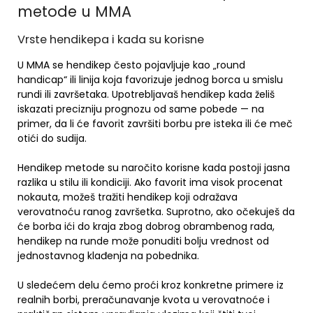
metode u MMA
Vrste hendikepa i kada su korisne
U MMA se hendikep često pojavljuje kao „round
handicap“ ili linija koja favorizuje jednog borca u smislu
rundi ili završetaka. Upotrebljavaš hendikep kada želiš
iskazati precizniju prognozu od same pobede — na
primer, da li će favorit završiti borbu pre isteka ili će meč
otići do sudija.
Hendikep metode su naročito korisne kada postoji jasna
razlika u stilu ili kondiciji. Ako favorit ima visok procenat
nokauta, možeš tražiti hendikep koji odražava
verovatnoću ranog završetka. Suprotno, ako očekuješ da
će borba ići do kraja zbog dobrog obrambenog rada,
hendikep na runde može ponuditi bolju vrednost od
jednostavnog klađenja na pobednika.
U sledećem delu ćemo proći kroz konkretne primere iz
realnih borbi, preračunavanje kvota u verovatnoće i