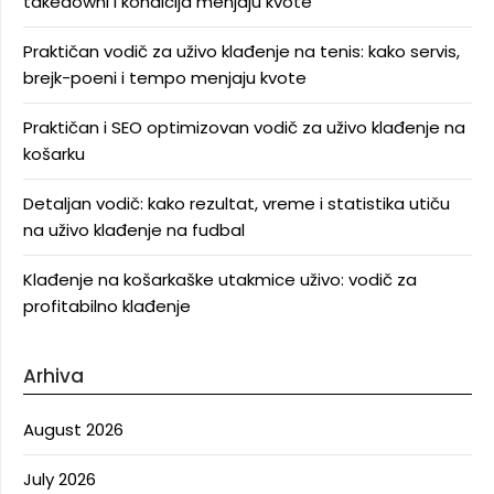
takedowni i kondicija menjaju kvote
Praktičan vodič za uživo klađenje na tenis: kako servis,
brejk-poeni i tempo menjaju kvote
Praktičan i SEO optimizovan vodič za uživo klađenje na
košarku
Detaljan vodič: kako rezultat, vreme i statistika utiču
na uživo klađenje na fudbal
Klađenje na košarkaške utakmice uživo: vodič za
profitabilno klađenje
Arhiva
August 2026
July 2026