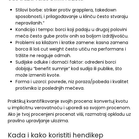
Stilovi borbe: striker protiv grapplera, takedown
sposobnosti, i prilagođavanje u klinču često stvaraju
nepravilanih.”
Kondicija i tempo: borci koji padaju u drugoj polovini
meča često gube protiv onih sa boljom izdržljivošću.
Problemi sa kilažom i kratke zamene: kasna zamena
borca ili loš cut weight često utiču na performans i
tržište ne reaguje odmah.
Sudijske odluke i domaći faktor: određeni borci
dobijaju “benefit sumnje” kod sudija ili publike, što
može izmeniti kvote.
Forma i uzorci: povrede, niz poraza/pobeda i kvalitet
protivnika iz poslednjih mečeva.
Praktikuj kvantifikovanje svojih procena: konvertuj kvotu
u implicitnu verovatnoću i uporedi sa svojom procenom.
Ako je tvoj procenjeni procenat viši, razmatraj opkladu uz
pravilno upravljanje ulozima.
Kada i kako koristiti hendikep