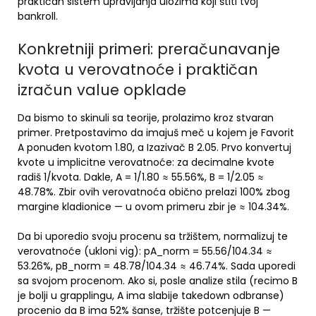
praktičan sistem upravljanja ulozima koji štiti tvoj
bankroll.
Konkretniji primeri: preračunavanje
kvota u verovatnoće i praktičan
izračun value opklade
Da bismo to skinuli sa teorije, prolazimo kroz stvaran
primer. Pretpostavimo da imajuš meč u kojem je Favorit
A ponuđen kvotom 1.80, a Izazivač B 2.05. Prvo konvertuj
kvote u implicitne verovatnoće: za decimalne kvote
radiš 1/kvota. Dakle, A = 1/1.80 ≈ 55.56%, B = 1/2.05 ≈
48.78%. Zbir ovih verovatnoća obično prelazi 100% zbog
margine kladionice — u ovom primeru zbir je ≈ 104.34%.
Da bi uporedio svoju procenu sa tržištem, normalizuj te
verovatnoće (ukloni vig): pA_norm = 55.56/104.34 ≈
53.26%, pB_norm = 48.78/104.34 ≈ 46.74%. Sada uporedi
sa svojom procenom. Ako si, posle analize stila (recimo B
je bolji u grapplingu, A ima slabije takedown odbranse)
procenio da B ima 52% šanse, tržište potcenjuje B —