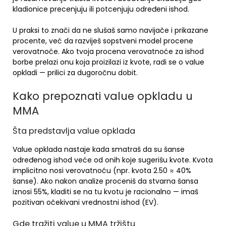
kladionice precenjuju ili potcenjuju određeni ishod.
U praksi to znači da ne slušaš samo navijače i prikazane
procente, već da razviješ sopstveni model procene
verovatnoće. Ako tvoja procena verovatnoće za ishod
borbe prelazi onu koja proizilazi iz kvote, radi se o value
opkladi — prilici za dugoročnu dobit.
Kako prepoznati value opkladu u
MMA
Šta predstavlja value opklada
Value opklada nastaje kada smatraš da su šanse
određenog ishod veće od onih koje sugerišu kvote. Kvota
implicitno nosi verovatnoću (npr. kvota 2.50 ≈ 40%
šanse). Ako nakon analize proceniš da stvarna šansa
iznosi 55%, kladiti se na tu kvotu je racionalno — imaš
pozitivan očekivani vrednostni ishod (EV).
Gde tražiti value u MMA tržištu