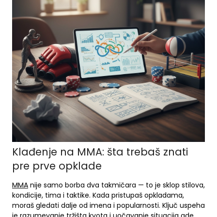
Klađenje na MMA: šta trebaš znati
pre prve opklade
MMA
nije samo borba dva takmičara — to je sklop stilova,
kondicije, tima i taktike. Kada pristupaš opkladama,
moraš gledati dalje od imena i popularnosti. Ključ uspeha
je razumevanje tržišta kvota i uočavanje situacija gde