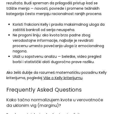
rezultata. Budi spreman da prilagodiš pristup kad se
tržište menja — novosti, povrede i promene težinskih
kategorija često menjaju racionalnost ranijih procena.
Koristi frakcioni Kelly i pravila maksimalnog uloga da
zaštitiš bankroll od serija neuspeha.
Ne progoni liniju: ako kvota brzo padne zbog
verodostojne informacije, najbolje je revidirati
procenu umesto povećanja uloga iz emocionalnog
nagona.
Ulaži u sopstvenu analizu — beleške, video pregled
borbi i statistički alati dugoročno prave razliku.
Ako želiš dublje da razumeš matematičku pozadinu Kelly
kriterijuma, pogledaj
Više o Kelly kriterijumu
.
Frequently Asked Questions
Kako tačno normalizujem kvote u verovatnoće
da uklonim vig (marginu)?