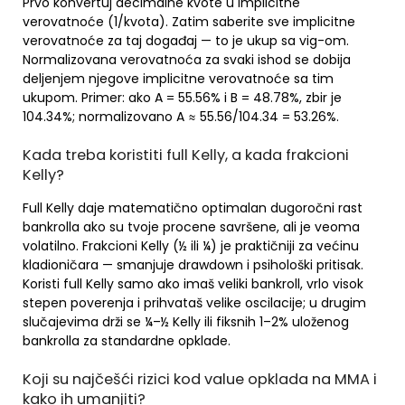
Prvo konvertuj decimalne kvote u implicitne
verovatnoće (1/kvota). Zatim saberite sve implicitne
verovatnoće za taj događaj — to je ukup sa vig-om.
Normalizovana verovatnoća za svaki ishod se dobija
deljenjem njegove implicitne verovatnoće sa tim
ukupom. Primer: ako A = 55.56% i B = 48.78%, zbir je
104.34%; normalizovano A ≈ 55.56/104.34 = 53.26%.
Kada treba koristiti full Kelly, a kada frakcioni
Kelly?
Full Kelly daje matematično optimalan dugoročni rast
bankrolla ako su tvoje procene savršene, ali je veoma
volatilno. Frakcioni Kelly (½ ili ¼) je praktičniji za većinu
kladioničara — smanjuje drawdown i psihološki pritisak.
Koristi full Kelly samo ako imaš veliki bankroll, vrlo visok
stepen poverenja i prihvataš velike oscilacije; u drugim
slučajevima drži se ¼–½ Kelly ili fiksnih 1–2% uloženog
bankrolla za standardne opklade.
Koji su najčešći rizici kod value opklada na MMA i
kako ih umanjiti?