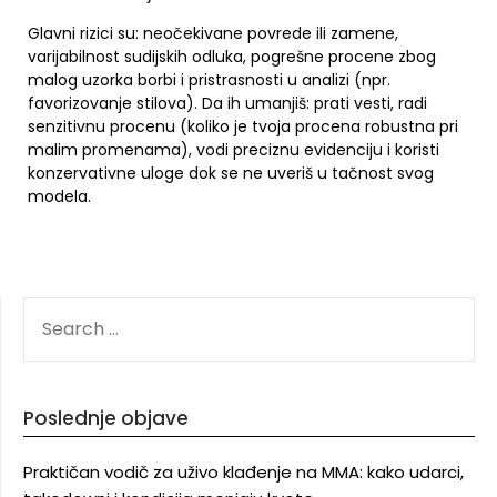
Glavni rizici su: neočekivane povrede ili zamene,
varijabilnost sudijskih odluka, pogrešne procene zbog
malog uzorka borbi i pristrasnosti u analizi (npr.
favorizovanje stilova). Da ih umanjiš: prati vesti, radi
senzitivnu procenu (koliko je tvoja procena robustna pri
malim promenama), vodi preciznu evidenciju i koristi
konzervativne uloge dok se ne uveriš u tačnost svog
modela.
SEARCH
FOR:
Poslednje objave
Praktičan vodič za uživo klađenje na MMA: kako udarci,