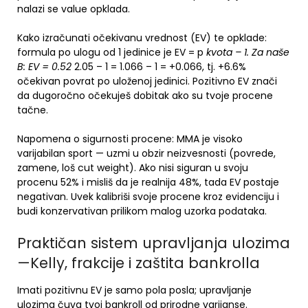
nalazi se value opklada.
Kako izračunati očekivanu vrednost (EV) te opklade:
formula po ulogu od 1 jedinice je EV = p
kvota – 1. Za naše
B: EV = 0.52
2.05 – 1 = 1.066 – 1 = +0.066, tj. +6.6%
očekivan povrat po uloženoj jedinici. Pozitivno EV znači
da dugoročno očekuješ dobitak ako su tvoje procene
tačne.
Napomena o sigurnosti procene: MMA je visoko
varijabilan sport — uzmi u obzir neizvesnosti (povrede,
zamene, loš cut weight). Ako nisi siguran u svoju
procenu 52% i misliš da je realnija 48%, tada EV postaje
negativan. Uvek kalibriši svoje procene kroz evidenciju i
budi konzervativan prilikom malog uzorka podataka.
Praktičan sistem upravljanja ulozima
—Kelly, frakcije i zaštita bankrolla
Imati pozitivnu EV je samo pola posla; upravljanje
ulozima čuva tvoj bankroll od prirodne varijanse.