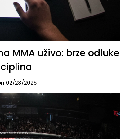
 na MMA uživo: brze odluke
sciplina
on 02/23/2026