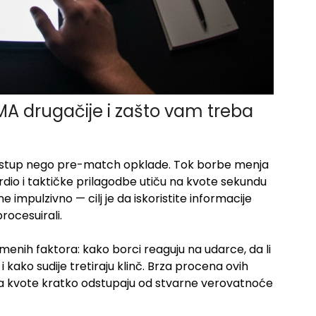
MA drugačije i zašto vam treba
ristup nego pre-match opklade. Tok borbe menja
io i taktičke prilagodbe utiču na kvote sekundu
 impulzivno — cilj je da iskoristite informacije
procesuirali.
emenih faktora: kako borci reaguju na udarce, da li
i kako sudije tretiraju klinč. Brza procena ovih
a kvote kratko odstupaju od stvarne verovatnoće