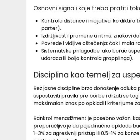
Osnovni signali koje treba pratiti t
Kontrola distance i inicijativa: ko diktir
parter).
Izdržljivost i promene u ritmu: znakovi da
Povrede i vidljive oštećenja: čak i mala 
Sistematske prilagodbe: ako borac uspe
udaraca ili bolja kontrola grapplinga).
Disciplina kao temelj za us
Bez jasne discipline brzo donošenje odluka 
uspostaviti pravila pre borbe i držati se tog
maksimalan iznos po opkladi i kriterijume z
Bankrol menadžment je posebno važan: kada 
preporučljivo je da pojedinačna opklada b
1–3% za agresivniji pristup ili 0.5–1% za konz