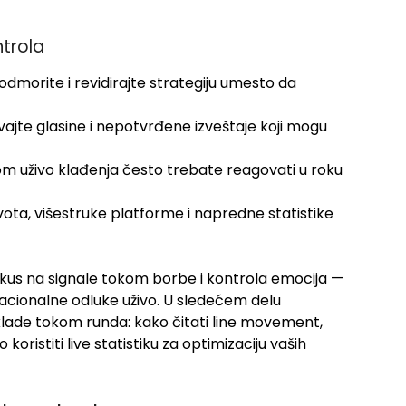
ntrola
 odmorite i revidirajte strategiju umesto da
vajte glasine i nepotvrđene izveštaje koji mogu
om uživo klađenja često trebate reagovati u roku
vota, višestruke platforme i napredne statistike
kus na signale tokom borbe i kontrola emocija —
i racionalne odluke uživo. U sledećem delu
klade tokom runda: kako čitati line movement,
koristiti live statistiku za optimizaciju vaših