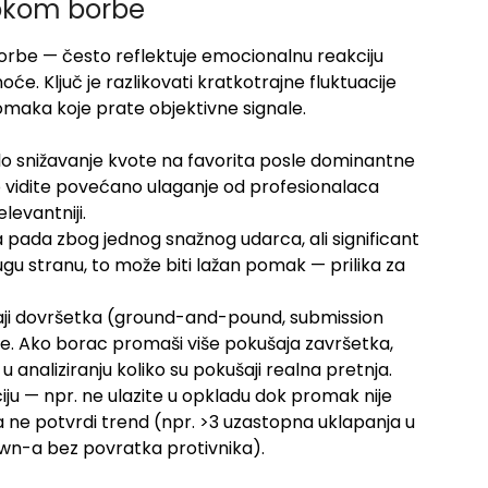
tokom borbe
be — često reflektuje emocionalnu reakciju
e. Ključ je razlikovati kratkotrajne fluktuacije
omaka koje prate objektivne signale.
glo snižavanje kvote na favorita posle dominantne
to vidite povećano ulaganje od profesionalaca
levantniji.
a pada zbog jednog snažnog udarca, ali significant
drugu stranu, to može biti lažan pomak — prilika za
ušaji dovršetka (ground-and-pound, submission
e. Ako borac promaši više pokušaja završetka,
u analiziranju koliko su pokušaji realna pretnja.
ciju — npr. ne ulazite u opkladu dok promak nije
ika ne potvrdi trend (npr. >3 uzastopna uklapanja u
down-a bez povratka protivnika).