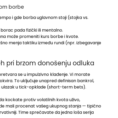
okom borbe
a tempо i gde borba uglavnom stoji (stojka vs.
 borac pada fizički ili mentalno.
rana može promeniti kurs borbe i kvote.
šno menja taktiku između rundi (npr. izbegavanje
peh pri brzom donošenju odluka
pretvara se u impulzivno klađenje. Vi morate
 okvira. To uključuje unapred definisan bankrol,
a ulazak u tick-opklade (short-term bets).
kockate protiv volatilnih kvota uživo,
ude mali procenat vašeg ukupnog stanja — tipično
ervativniji. Time sprečavate da jedna loša serija