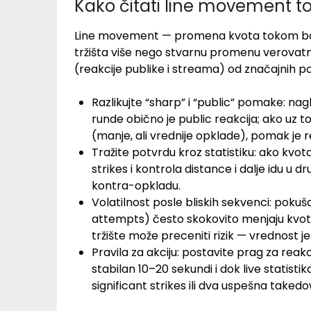
Kako čitati line movement 
Line movement — promena kvota tokom bor
tržišta više nego stvarnu promenu verovatnoć
(reakcije publike i streama) od značajnih p
Razlikujte “sharp” i “public” pomake: na
runde obično je public reakcija; ako uz 
(manje, ali vrednije opklade), pomak je re
Tražite potvrdu kroz statistiku: ako kvot
strikes i kontrola distance i dalje idu u 
kontra-opkladu.
Volatilnost posle bliskih sekvenci: pok
attempts) često skokovito menjaju kvot
tržište može preceniti rizik — vrednost je 
Pravila za akciju: postavite prag za reak
stabilan 10–20 sekundi i dok live statist
significant strikes ili dva uspešna take