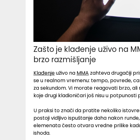
Zašto je klađenje uživo na M
brzo razmišljanje
Klađenje
uživo na
MMA
zahteva drugačiji p
se u realnom vremenu: tempo, povrede, card
za sekundom. Vi morate reagovati brzo, ali ne
koje drugi kladioničari još nisu u potpunosti 
U praksi to znači da pratite nekoliko istovr
postoji vidljivo ispuštanje daha nakon runde, 
elemenata često otvara vredne prilike kad
ishoda.