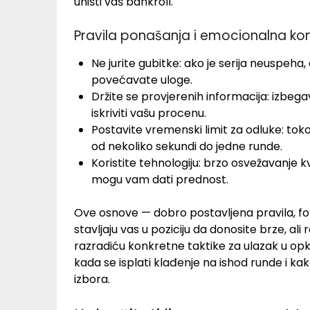
uništi vaš bankroll.
Pravila ponašanja i emocionalna ko
Ne jurite gubitke: ako je serija neuspeha,
povećavate uloge.
Držite se provjerenih informacija: izbega
iskriviti vašu procenu.
Postavite vremenski limit za odluke: tok
od nekoliko sekundi do jedne runde.
Koristite tehnologiju: brzo osvežavanje k
mogu vam dati prednost.
Ove osnove — dobro postavljena pravila, fo
stavljaju vas u poziciju da donosite brze, al
razradiću konkretne taktike za ulazak u op
kada se isplati klađenje na ishod runde i kako 
izbora.