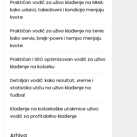
Praktičan vodič za uživo klađenje na MMA:
kako udarci, takedowni i kondicija menjaju
kvote
Praktičan vodič za uživo klađenje na tenis:
kako servis, brejk-poeni i tempo menjaju
kvote
Praktičan i SEO optimizovan vodič za uživo
klađenje na košarku
Detaljan vodič: kako rezultat, vreme i
statistika utiču na uživo klađenje na
fudbal
Klađenje na košarkaške utakmice uživo:
vodič za profitabilno klađenje
Arhiva