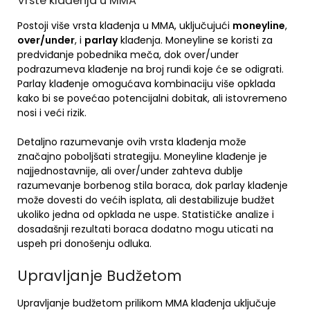
Vrste klađenja u MMA
Postoji više vrsta klađenja u MMA, uključujući
moneyline
,
over/under
, i
parlay
klađenja. Moneyline se koristi za
predviđanje pobednika meča, dok over/under
podrazumeva klađenje na broj rundi koje će se odigrati.
Parlay klađenje omogućava kombinaciju više opklada
kako bi se povećao potencijalni dobitak, ali istovremeno
nosi i veći rizik.
Detaljno razumevanje ovih vrsta klađenja može
značajno poboljšati strategiju. Moneyline klađenje je
najjednostavnije, ali over/under zahteva dublje
razumevanje borbenog stila boraca, dok parlay klađenje
može dovesti do većih isplata, ali destabilizuje budžet
ukoliko jedna od opklada ne uspe. Statističke analize i
dosadašnji rezultati boraca dodatno mogu uticati na
uspeh pri donošenju odluka.
Upravljanje Budžetom
Upravljanje budžetom prilikom MMA klađenja uključuje