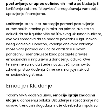
postavljanje unapred definisanih limita
po klađenju ili
korišćenje sistema “stop-loss” omogućavaju vam bolje
upravljanje finansijama.
Korišćenje “stop-loss” strategije pomeni postavljanje
automatskih granica gubitaka. Na primer, ako ste se
odlučili da ne izgubite više od 10% svog ukupnog budžeta,
ovo vas sprečava da se nadate povratku u igru nakon
lošeg kladjenja. Dodatno, vođenje dnevnika klađenja
može vam pomoći da uočite obrazace u svom
ponašanju i identifikujete kada postajete previše
emocionalni ili impulsivni u donošenju odluka. Ove
tehnike ne samo da štede novac, već i promovišu
zdraviji pristup klađenju, čime se smanjuje rizik od
emocionalnog stresa.
Emocije i Klađenje
Tokom MMA klađenja uživo,
emocije igraju značajnu
ulogu
u donošenju odluka. Uzbuđenje ili razočaranje na
osnovu trenutnih događaja može obezbediti impuls za