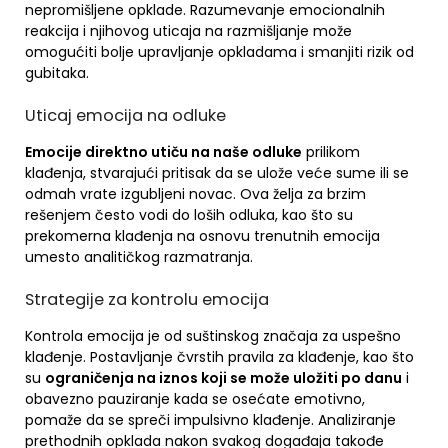
nepromišljene opklade. Razumevanje emocionalnih
reakcija i njihovog uticaja na razmišljanje može
omogućiti bolje upravljanje opkladama i smanjiti rizik od
gubitaka.
Uticaj emocija na odluke
Emocije direktno utiču na naše odluke
prilikom
klađenja, stvarajući pritisak da se ulože veće sume ili se
odmah vrate izgubljeni novac. Ova želja za brzim
rešenjem često vodi do loših odluka, kao što su
prekomerna klađenja na osnovu trenutnih emocija
umesto analitičkog razmatranja.
Strategije za kontrolu emocija
Kontrola emocija je od suštinskog značaja za uspešno
klađenje. Postavljanje čvrstih pravila za klađenje, kao što
su
ograničenja na iznos koji se može uložiti po danu
i
obavezno pauziranje kada se osećate emotivno,
pomaže da se spreči impulsivno klađenje. Analiziranje
prethodnih opklada nakon svakog događaja takođe