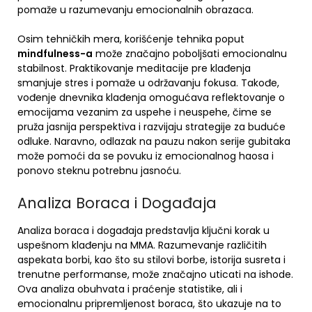
pomaže u razumevanju emocionalnih obrazaca.
Osim tehničkih mera, korišćenje tehnika poput
mindfulness-a
može značajno poboljšati emocionalnu
stabilnost. Praktikovanje meditacije pre klađenja
smanjuje stres i pomaže u održavanju fokusa. Takođe,
vođenje dnevnika klađenja omogućava reflektovanje o
emocijama vezanim za uspehe i neuspehe, čime se
pruža jasnija perspektiva i razvijaju strategije za buduće
odluke. Naravno, odlazak na pauzu nakon serije gubitaka
može pomoći da se povuku iz emocionalnog haosa i
ponovo steknu potrebnu jasnoću.
Analiza Boraca i Događaja
Analiza boraca i događaja predstavlja ključni korak u
uspešnom klađenju na MMA. Razumevanje različitih
aspekata borbi, kao što su stilovi borbe, istorija susreta i
trenutne performanse, može značajno uticati na ishode.
Ova analiza obuhvata i praćenje statistike, ali i
emocionalnu pripremljenost boraca, što ukazuje na to