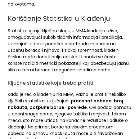
na kvotama.
Korišćenje Statistika u Klađenju
Statistike igraju ključnu ulogu u MMA klađenju uživo,
omogućavajući sukob tlačnih informacija i predikcija.
Uzimajući u obzir podatke o prethodnim borbama,
uspehu boraca i njihovoj fizičkoj spremnosti, klađeni
činilac može doneti bolje odluke. U analizi se često
koriste različiti metrički pokazatelji koji obezbeđuju jasnu
sliku o formi boraca i mogućim ishodima borbe.
Ključne statistike koje treba pratiti
Kada je reč o klađenju na MMA, važno je pratiti nekoliko
ključnih statistika, uključujući
procenat pobeda
,
broj
nokauta
,
potpune borbe
i
povrede
. Ovi podaci pomažu
u oceni snage borca, njegove taktike i ranjivosti tokom
meča, što može uticati na konačne rezultate i odluke o
klađenju. Na primer, borac sa visokim procentom
pobeda na osnovu knock-outa može biti favorizovan