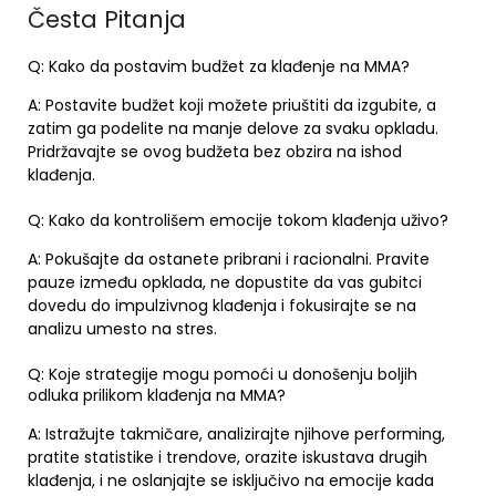
Česta Pitanja
Q: Kako da postavim budžet za klađenje na MMA?
A: Postavite budžet koji možete priuštiti da izgubite, a
zatim ga podelite na manje delove za svaku opkladu.
Pridržavajte se ovog budžeta bez obzira na ishod
klađenja.
Q: Kako da kontrolišem emocije tokom klađenja uživo?
A: Pokušajte da ostanete pribrani i racionalni. Pravite
pauze između opklada, ne dopustite da vas gubitci
dovedu do impulzivnog klađenja i fokusirajte se na
analizu umesto na stres.
Q: Koje strategije mogu pomoći u donošenju boljih
odluka prilikom klađenja na MMA?
A: Istražujte takmičare, analizirajte njihove performing,
pratite statistike i trendove, orazite iskustava drugih
klađenja, i ne oslanjajte se isključivo na emocije kada