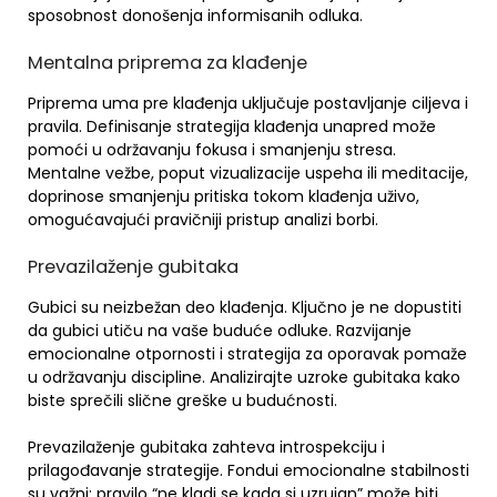
sposobnost donošenja informisanih odluka.
Mentalna priprema za klađenje
Priprema uma pre klađenja uključuje postavljanje ciljeva i
pravila. Definisanje strategija klađenja unapred može
pomoći u održavanju fokusa i smanjenju stresa.
Mentalne vežbe, poput vizualizacije uspeha ili meditacije,
doprinose smanjenju pritiska tokom klađenja uživo,
omogućavajući pravičniji pristup analizi borbi.
Prevazilaženje gubitaka
Gubici su neizbežan deo klađenja. Ključno je ne dopustiti
da gubici utiču na vaše buduće odluke. Razvijanje
emocionalne otpornosti i strategija za oporavak pomaže
u održavanju discipline. Analizirajte uzroke gubitaka kako
biste sprečili slične greške u budućnosti.
Prevazilaženje gubitaka zahteva introspekciju i
prilagođavanje strategije. Fondui emocionalne stabilnosti
su važni; pravilo “ne kladi se kada si uzrujan” može biti