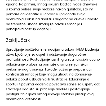
ključno. Na primer, mnogi iskusni klađioci vode dnevnike
u kojima beleže svoje reakcije nakon gubitaka, što im
pomaže da identifikuju obrasce i prilagode svoja
očekivanja. Fokus na analizu i dugoročne ciljeve umesto
na trenutne ishode smanjuje navalu emocija i
poboljšava pristup klađenju.
Zaključak
Upravljanje budžetom i emocijama tokom MMA klađenja
uživo ključno je za uspeh i održavanje dugoročne
profitabilnosti. Postavljanje jasnih granica i disciplinovano
odlučivanje o ulozima pomaže u smanjenju rizika i
prekomernog trošenja. Takođe, važno je prepoznati i
kontrolisati emocije koje mogu uticati na donošenje
odluka, poput uzbuđenja ili frustracije. Educiranje o
sportu i tipovima klađenja povećava šanse za uspeh, dok
strategije kao što su praćenje analize i postavljanje
postignutih ciljeva omogućavaju stabilniji pristup ovoj
dinamičnoj aktivnosti.