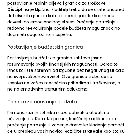
postavljanje realnih ciljeva i granica za troškove.
Disciplina
je ključna; kladitelji treba da se držite unapred
definisanih granica kako bi izbegli gubitke koji mogu
dovesti do emocionalnog stresa. Praćenje potrošnje i
redovno reevaluiranje podele budžeta mogu značajno
doprineti dugoročnom uspehu.
Postavljanje budžetskih granica
Postavljanje budžetskih granica zahteva jasno
razumevanje svojih finansijskih mogućnosti. Odredite
iznos koji ste spremni da izgubite bez negativnog uticaja
na svoj svakodnevni život. Ova granica treba da se
zasniva na vašim mesečnim prihodima i troškovima, a
ne na emotivnim trenutnim odlukama.
Tehnike za očuvanje budžeta
Primena raznih tehnika može pohvalno uticati na
očuvanje budžeta. Na primer, korišćenje aplikacija za
praćenje potrošnje ili vođenje dnevnika klađenja pomoći
će u pregledu vaših navika. Različite strategije kao što su