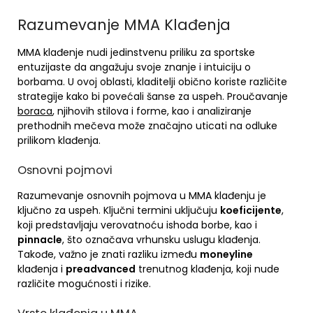
Razumevanje MMA Klađenja
MMA klađenje nudi jedinstvenu priliku za sportske
entuzijaste da angažuju svoje znanje i intuiciju o
borbama. U ovoj oblasti, kladitelji obično koriste različite
strategije kako bi povećali šanse za uspeh. Proučavanje
boraca
, njihovih stilova i forme, kao i analiziranje
prethodnih mečeva može značajno uticati na odluke
prilikom klađenja.
Osnovni pojmovi
Razumevanje osnovnih pojmova u MMA klađenju je
ključno za uspeh. Ključni termini uključuju
koeficijente
,
koji predstavljaju verovatnoću ishoda borbe, kao i
pinnacle
, što označava vrhunsku uslugu klađenja.
Takođe, važno je znati razliku između
moneyline
klađenja i
preadvanced
trenutnog klađenja, koji nude
različite mogućnosti i rizike.