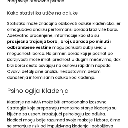
zbog svoje ofanzivne prirode.
Kako statistika utiče na odluke
Statistika može značajno oblikovati odluke klađenička, jer
omogućava analizu performansi boraca kroz više borbi.
Adekvatno procenjene, informacije kao što su
prosječna trajanja borbi
,
broj udaraca po minuti
i
odbrambene veštine
mogu ponuditi dublji uvid u
mogućnosti borca. Na primer, borac koji je poznat po
izdržljivosti može imati prednost u dugim mečevima, dok
brži borci često osvajaju na osnovu rapidnih napada.
Ovakvi detalji čine analizu neizostavnim delom
donošenja informisanih odluka kod klađenja.
Psihologija Klađenja
Klađenje na MMA može biti emocionalno izazovno.
Strategije koje prepoznaju mentalno stanje klađenja su
ključne za uspeh. Istražujući psihologiju iza odluka,
klađioci mogu bolje razumeti svoje reakcije i izbore, čime
se smanjuje rizik od impulzivnog klađenja i poboljšava