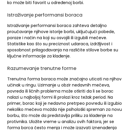
ko može biti favorit u određenoj borbi.
Istraživanje performansi boraca
Istraživanje performansi boraca zahteva detaljno
proučavanje njihove istorije borbi, uključujući pobede,
poraze i način na koji su osvojili ili izgubili mečeve.
Statistike kao što su preciznost udaraca, izdržljivost i
sposobnost prilagođavanja na različite stilove borbe su
ključne informacije za klađenje.
Razumevanje trenutne forme
Trenutna forma boraca može značajno uticati na njihov
učinak u ringu. Uzimanje u obzir nedavnih mečeva,
povreda ili ličnih problema može otkriti da li se borac
nalazi u najboljoj formi ili prolazi kroz težak period. Na
primer, borac koji je nedavno pretrpeo povredu ili izgubio
nekoliko mečeva možda nije psihološki spreman za novu
borbu, što može da predstavlja priliku za klađenje na
protivnika. Uložite vreme u analizu ovih faktora, jer se
forma borca često menja i može izazvati iznenađenja