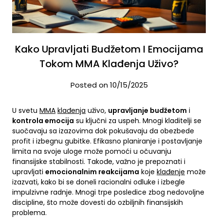
Kako Upravljati Budžetom I Emocijama
Tokom MMA Klađenja Uživo?
Posted on 10/15/2025
U svetu
MMA
klađenja
uživo,
upravljanje budžetom
i
kontrola emocija
su ključni za uspeh. Mnogi kladitelji se
suočavaju sa izazovima dok pokušavaju da obezbede
profit i izbegnu gubitke. Efikasno planiranje i postavljanje
limita na svoje uloge može pomoći u očuvanju
finansijske stabilnosti. Takođe, važno je prepoznati i
upravljati
emocionalnim reakcijama
koje
klađenje
može
izazvati, kako bi se doneli racionalni odluke i izbegle
impulzivne radnje. Mnogi trpe posledice zbog nedovoljne
discipline, što može dovesti do ozbiljnih finansijskih
problema.