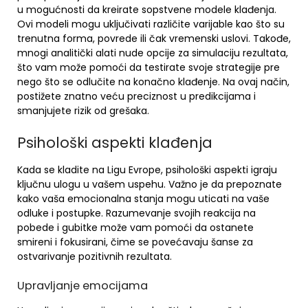
u mogućnosti da kreirate sopstvene modele klađenja.
Ovi modeli mogu uključivati različite varijable kao što su
trenutna forma, povrede ili čak vremenski uslovi. Takođe,
mnogi analitički alati nude opcije za simulaciju rezultata,
što vam može pomoći da testirate svoje strategije pre
nego što se odlučite na konačno klađenje. Na ovaj način,
postižete znatno veću preciznost u predikcijama i
smanjujete rizik od grešaka.
Psihološki aspekti klađenja
Kada se kladite na Ligu Evrope, psihološki aspekti igraju
ključnu ulogu u vašem uspehu. Važno je da prepoznate
kako vaša emocionalna stanja mogu uticati na vaše
odluke i postupke. Razumevanje svojih reakcija na
pobede i gubitke može vam pomoći da ostanete
smireni i fokusirani, čime se povećavaju šanse za
ostvarivanje pozitivnih rezultata.
Upravljanje emocijama