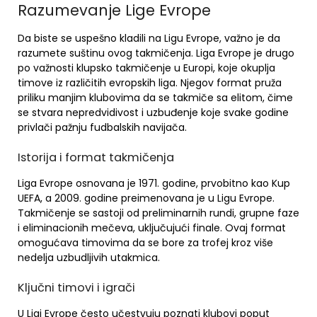
Razumevanje Lige Evrope
Da biste se uspešno kladili na Ligu Evrope, važno je da
razumete suštinu ovog takmičenja. Liga Evrope je drugo
po važnosti klupsko takmičenje u Europi, koje okuplja
timove iz različitih evropskih liga. Njegov format pruža
priliku manjim klubovima da se takmiče sa elitom, čime
se stvara nepredvidivost i uzbuđenje koje svake godine
privlači pažnju fudbalskih navijača.
Istorija i format takmičenja
Liga Evrope osnovana je 1971. godine, prvobitno kao Kup
UEFA, a 2009. godine preimenovana je u Ligu Evrope.
Takmičenje se sastoji od preliminarnih rundi, grupne faze
i eliminacionih mečeva, uključujući finale. Ovaj format
omogućava timovima da se bore za trofej kroz više
nedelja uzbudljivih utakmica.
Ključni timovi i igrači
U Ligi Evrope često učestvuju poznati klubovi poput