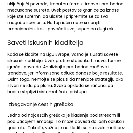
uključujući povrede, trenutnu formu timova i prethodne
međusobne susrete. Uvek postavite granice za iznose
koje ste spremni da uložite i pripremite se za sva
moguća scenarija. Na taj način ćete smanjiti
emocionalni stres i povećati svoj uspeh na dugi rok.
Saveti iskusnih kladitelja
Kada se kladite na Ligu Evrope, važno je slušati savete
iskusnih kladitelja. Uvek pratite statistiku timova, forme
igrača i povrede. Analizirajte prethodne mečeve i
trendove, jer informisane odluke donose bolje rezultate.
Osim toga, nemojte se plašiti da menjate strategiju ako
stvari ne idu po planu. Svaka opklada se računa, pa
budite strpljivi i sistematični u pristupu.
Izbegavanje čestih grešaka
Jedna od najčešćih grešaka je klađenje pod stresom ili
pod uticajem emocija. To može dovesti do loših odluka i
gubitaka. Takođe, važno je ne kladiti se na svaki meč bez