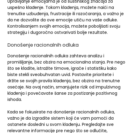
Upravljanje emocijama je od suštinskog značaja za
uspešno klađenje. Tokom klađenja, možete naići na
trenutke uzbuđenja, frustracije ili razočaranja, a važno je
da ne dozvolite da ove emocije utiču na vaše odluke.
Kontrolisanjem svojih emocija, možete poboljšati svoju
strategiju i dugoročno ostvarivati bolje rezultate.
Donošenje racionalnih odluka
Donošenje racionalnih odluka zahteva analizu i
promišljanje, bez obzira na emocionalna stanja. Pre nego
što se kladite, istražite timove, igrače i statistiku kako
biste stekli sveobuhvatan uvid. Postavite prioritete i
držite se svojih pravila klađenja, bez obzira na trenutne
osećaje. Na ovaj način, smanjujete rizik od impulzivnog
klađenja i povećavate šanse za postizanje pozitivnog
ishoda.
Kada se fokusirate na donošenje racionalnih odluka,
važno je da izgradite sistem koji će vam pomoći da
ostanete dosledni u svom klađenju. Pregledajte sve
relevantne informacije pre nego što se odlučite,