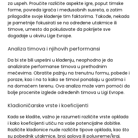
za uspeh. Proučite različite aspekte igre, poput timske
forme, povreda igrača i međusobnih susreta, a zatim
prilagodite svoje klađenje tim faktorima. Takođe, nekada
je pametnije fokusirati se na određene utakmice ili
timove, umesto da pokušavate da pokrijete sve
događaje u okviru Lige Evrope.
Analiza timova i njihovih performansi
Da bi ste bili uspešni u klađenju, neophodno je da
analizirate performanse timova u prethodnim
mečevima. Obratite pažnju na trenutnu formu, pobede i
poraze, kao i na to kako se timovi ponašaju u gostima i
na domaćem terenu. Ova analiza može vam pomoći da
bolje procenite izglede određenih timova u Ligi Evrope.
Kladioničarske vrste i koeficijenti
Kada se kladite, važno je razumeti različite vrste opklada
i kako koeficijenti utiču na vaše potencijalne dobitke.
Različite kladionice nude različite tipove opklada, kao što
su pobednik utakmice, broj golova ili poluvreme/kraj.