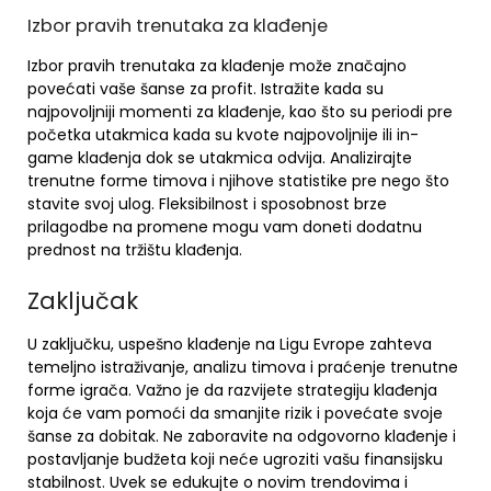
Izbor pravih trenutaka za klađenje
Izbor pravih trenutaka za klađenje može značajno
povećati vaše šanse za profit. Istražite kada su
najpovoljniji momenti za klađenje, kao što su periodi pre
početka utakmica kada su kvote najpovoljnije ili in-
game klađenja dok se utakmica odvija. Analizirajte
trenutne forme timova i njihove statistike pre nego što
stavite svoj ulog. Fleksibilnost i sposobnost brze
prilagodbe na promene mogu vam doneti dodatnu
prednost na tržištu klađenja.
Zaključak
U zaključku, uspešno klađenje na Ligu Evrope zahteva
temeljno istraživanje, analizu timova i praćenje trenutne
forme igrača. Važno je da razvijete strategiju klađenja
koja će vam pomoći da smanjite rizik i povećate svoje
šanse za dobitak. Ne zaboravite na odgovorno klađenje i
postavljanje budžeta koji neće ugroziti vašu finansijsku
stabilnost. Uvek se edukujte o novim trendovima i