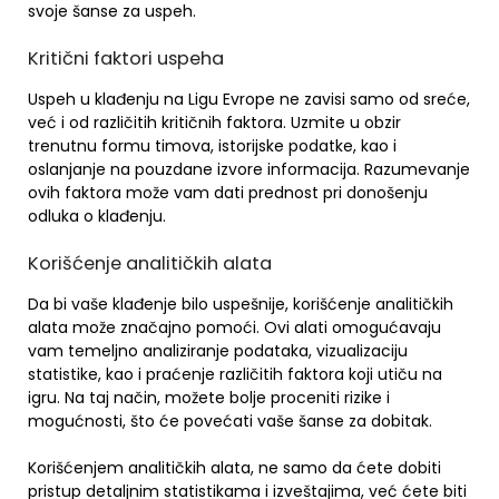
svoje šanse za uspeh.
Kritični faktori uspeha
Uspeh u klađenju na Ligu Evrope ne zavisi samo od sreće,
već i od različitih kritičnih faktora. Uzmite u obzir
trenutnu formu timova, istorijske podatke, kao i
oslanjanje na pouzdane izvore informacija. Razumevanje
ovih faktora može vam dati prednost pri donošenju
odluka o klađenju.
Korišćenje analitičkih alata
Da bi vaše klađenje bilo uspešnije, korišćenje analitičkih
alata može značajno pomoći. Ovi alati omogućavaju
vam temeljno analiziranje podataka, vizualizaciju
statistike, kao i praćenje različitih faktora koji utiču na
igru. Na taj način, možete bolje proceniti rizike i
mogućnosti, što će povećati vaše šanse za dobitak.
Korišćenjem analitičkih alata, ne samo da ćete dobiti
pristup detaljnim statistikama i izveštajima, već ćete biti