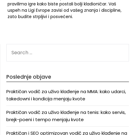
pravilima igre kako biste postali bolji kladioničar. Vaš
uspeh na Ligi Evrope zavisi od vašeg znanja i discipline,
zato budite strpljivi i posvećeni.
SEARCH
FOR:
Poslednje objave
Praktičan vodič za uživo klađenje na MMA: kako udarci,
takedowni i kondicija menjaju kvote
Praktičan vodič za uživo klađenje na tenis: kako servis,
brejk-poeni i tempo menjaju kvote
Praktičan i SEO optimizovan vodič za uživo klađenje na