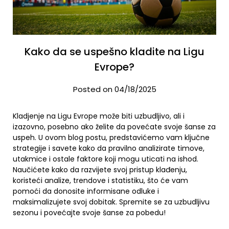
Kako da se uspešno kladite na Ligu
Evrope?
Posted on 04/18/2025
Kladjenje na Ligu Evrope može biti uzbudljivo, ali i
izazovno, posebno ako želite da povećate svoje šanse za
uspeh. U ovom blog postu, predstavićemo vam ključne
strategije i savete kako da pravilno analizirate timove,
utakmice i ostale faktore koji mogu uticati na ishod.
Naučićete kako da razvijete svoj pristup klađenju,
koristeći analize, trendove i statistiku, što će vam
pomoći da donosite informisane odluke i
maksimalizujete svoj dobitak. Spremite se za uzbudljivu
sezonu i povećajte svoje šanse za pobedu!