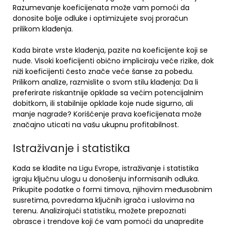
Razumevanje koeficijenata može vam pomoći da
donosite bolje odluke i optimizujete svoj proračun
prilikom klađenja.
Kada birate vrste klađenja, pazite na koeficijente koji se
nude. Visoki koeficijenti obično impliciraju veće rizike, dok
niži koeficijenti često znače veće šanse za pobedu.
Prilikom analize, razmislite o svom stilu klađenja: Da li
preferirate riskantnije opklade sa većim potencijalnim
dobitkom, ili stabilnije opklade koje nude sigurno, ali
manje nagrade? Korišćenje prava koeficijenata može
značajno uticati na vašu ukupnu profitabilnost.
Istraživanje i statistika
Kada se kladite na Ligu Evrope, istraživanje i statistika
igraju ključnu ulogu u donošenju informisanih odluka.
Prikupite podatke o formi timova, njihovim međusobnim
susretima, povredama ključnih igrača i uslovima na
terenu. Analizirajući statistiku, možete prepoznati
obrasce i trendove koji će vam pomoći da unapredite