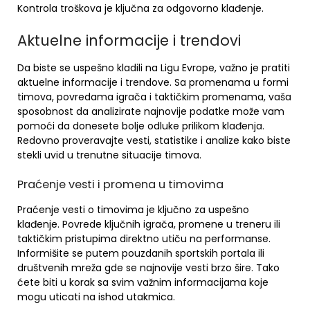
Kontrola troškova je ključna za odgovorno klađenje.
Aktuelne informacije i trendovi
Da biste se uspešno kladili na Ligu Evrope, važno je pratiti
aktuelne informacije i trendove. Sa promenama u formi
timova, povredama igrača i taktičkim promenama, vaša
sposobnost da analizirate najnovije podatke može vam
pomoći da donesete bolje odluke prilikom klađenja.
Redovno proveravajte vesti, statistike i analize kako biste
stekli uvid u trenutne situacije timova.
Praćenje vesti i promena u timovima
Praćenje vesti o timovima je ključno za uspešno
klađenje. Povrede ključnih igrača, promene u treneru ili
taktičkim pristupima direktno utiču na performanse.
Informišite se putem pouzdanih sportskih portala ili
društvenih mreža gde se najnovije vesti brzo šire. Tako
ćete biti u korak sa svim važnim informacijama koje
mogu uticati na ishod utakmica.