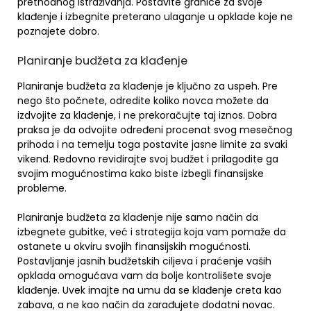
prethodnog istraživanja. Postavite granice za svoje
klađenje i izbegnite preterano ulaganje u opklade koje ne
poznajete dobro.
Planiranje budžeta za klađenje
Planiranje budžeta za klađenje je ključno za uspeh. Pre
nego što počnete, odredite koliko novca možete da
izdvojite za klađenje, i ne prekoračujte taj iznos. Dobra
praksa je da odvojite određeni procenat svog mesečnog
prihoda i na temelju toga postavite jasne limite za svaki
vikend. Redovno revidirajte svoj budžet i prilagodite ga
svojim mogućnostima kako biste izbegli finansijske
probleme.
Planiranje budžeta za klađenje nije samo način da
izbegnete gubitke, već i strategija koja vam pomaže da
ostanete u okviru svojih finansijskih mogućnosti.
Postavljanje jasnih budžetskih ciljeva i praćenje vaših
opklada omogućava vam da bolje kontrolišete svoje
klađenje. Uvek imajte na umu da se klađenje creta kao
zabava, a ne kao način da zarađujete dodatni novac.