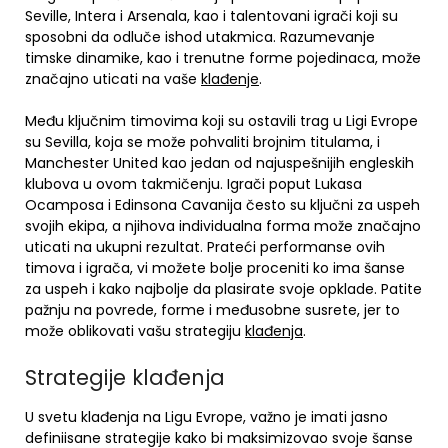
Seville, Intera i Arsenala, kao i talentovani igrači koji su
sposobni da odluče ishod utakmica. Razumevanje
timske dinamike, kao i trenutne forme pojedinaca, može
značajno uticati na vaše
klađenje
.
Među ključnim timovima koji su ostavili trag u Ligi Evrope
su Sevilla, koja se može pohvaliti brojnim titulama, i
Manchester United kao jedan od najuspešnijih engleskih
klubova u ovom takmičenju. Igrači poput Lukasa
Ocamposa i Edinsona Cavanija često su ključni za uspeh
svojih ekipa, a njihova individualna forma može značajno
uticati na ukupni rezultat. Prateći performanse ovih
timova i igrača, vi možete bolje proceniti ko ima šanse
za uspeh i kako najbolje da plasirate svoje opklade. Patite
pažnju na povrede, forme i međusobne susrete, jer to
može oblikovati vašu strategiju
klađenja
.
Strategije klađenja
U svetu klađenja na Ligu Evrope, važno je imati jasno
definiisane strategije kako bi maksimizovao svoje šanse