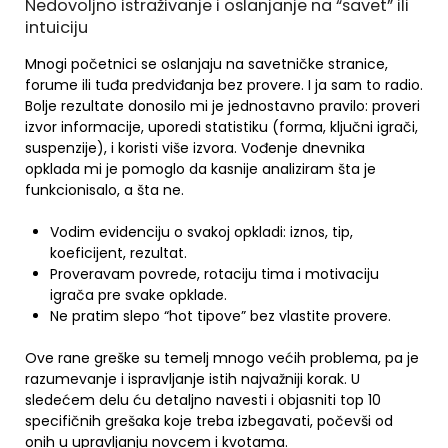
Nedovoljno istraživanje i oslanjanje na “savet” ili
intuiciju
Mnogi početnici se oslanjaju na savetničke stranice,
forume ili tuđa predviđanja bez provere. I ja sam to radio.
Bolje rezultate donosilo mi je jednostavno pravilo: proveri
izvor informacije, uporedi statistiku (forma, ključni igrači,
suspenzije), i koristi više izvora. Vođenje dnevnika
opklada mi je pomoglo da kasnije analiziram šta je
funkcionisalo, a šta ne.
Vodim evidenciju o svakoj opkladi: iznos, tip,
koeficijent, rezultat.
Proveravam povrede, rotaciju tima i motivaciju
igrača pre svake opklade.
Ne pratim slepo “hot tipove” bez vlastite provere.
Ove rane greške su temelj mnogo većih problema, pa je
razumevanje i ispravljanje istih najvažniji korak. U
sledećem delu ću detaljno navesti i objasniti top 10
specifičnih grešaka koje treba izbegavati, počevši od
onih u upravljanju novcem i kvotama.