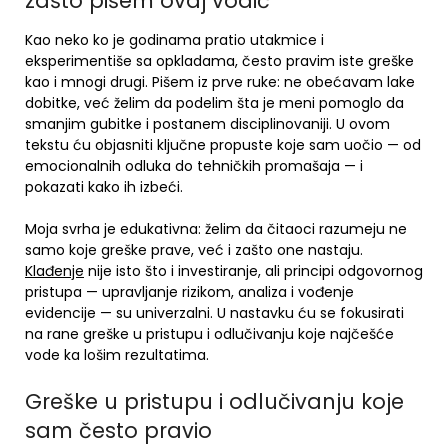
zašto pišem ovaj vodič
Kao neko ko je godinama pratio utakmice i
eksperimentiše sa opkladama, često pravim iste greške
kao i mnogi drugi. Pišem iz prve ruke: ne obećavam lake
dobitke, već želim da podelim šta je meni pomoglo da
smanjim gubitke i postanem disciplinovaniji. U ovom
tekstu ću objasniti ključne propuste koje sam uočio — od
emocionalnih odluka do tehničkih promašaja — i
pokazati kako ih izbeći.
Moja svrha je edukativna: želim da čitaoci razumeju ne
samo koje greške prave, već i zašto one nastaju.
Klađenje
nije isto što i investiranje, ali principi odgovornog
pristupa — upravljanje rizikom, analiza i vođenje
evidencije — su univerzalni. U nastavku ću se fokusirati
na rane greške u pristupu i odlučivanju koje najčešće
vode ka lošim rezultatima.
Greške u pristupu i odlučivanju koje
sam često pravio