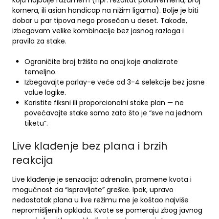
koja najbolje razumem (npr. rezultat poluvremena, broj
kornera, ili asian handicap na nižim ligama). Bolje je biti
dobar u par tipova nego prosečan u deset. Takođe,
izbegavam velike kombinacije bez jasnog razloga i
pravila za stake.
Ograničite broj tržišta na onaj koje analizirate
temeljno.
Izbegavajte parlay-e veće od 3-4 selekcije bez jasne
value logike.
Koristite fiksni ili proporcionalni stake plan — ne
povećavajte stake samo zato što je “sve na jednom
tiketu”.
Live klađenje bez plana i brzih
reakcija
Live klađenje je senzacija: adrenalin, promene kvota i
mogućnost da “ispravljate” greške. Ipak, upravo
nedostatak plana u live režimu me je koštao najviše
nepromišljenih opklada. Kvote se pomeraju zbog javnog