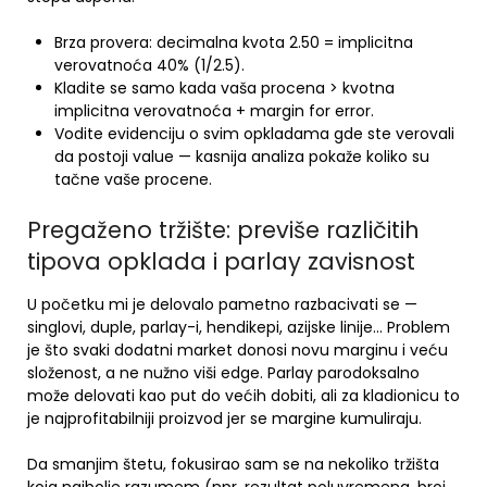
Brza provera: decimalna kvota 2.50 = implicitna
verovatnoća 40% (1/2.5).
Kladite se samo kada vaša procena > kvotna
implicitna verovatnoća + margin for error.
Vodite evidenciju o svim opkladama gde ste verovali
da postoji value — kasnija analiza pokaže koliko su
tačne vaše procene.
Pregaženo tržište: previše različitih
tipova opklada i parlay zavisnost
U početku mi je delovalo pametno razbacivati se —
singlovi, duple, parlay-i, hendikepi, azijske linije… Problem
je što svaki dodatni market donosi novu marginu i veću
složenost, a ne nužno viši edge. Parlay parodoksalno
može delovati kao put do većih dobiti, ali za kladionicu to
je najprofitabilniji proizvod jer se margine kumuliraju.
Da smanjim štetu, fokusirao sam se na nekoliko tržišta