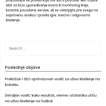
pridržavajte se pravila koja ste sami postavili. Ako tražite
alat za brzo upoređivanje kvota ili monitoring linija,
koristite pouzdane servise, ali se oslanjajte pre svega na
sopstvenu analizu i pravila igre. Srećno i odgovorno
klađenje.
SEARCH
FOR:
Poslednje objave
Praktičan i SEO optimizovan vodič za uživo klađenje na
košarku
Detaljan vodič: kako rezultat, vreme i statistika utiču
na uživo klađenje na fudbal