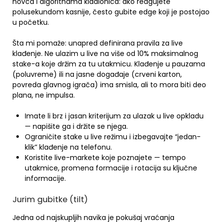
novca i algorithama kladionica: ako reagujete
polusekundom kasnije, često gubite edge koji je postojao
u početku.
Šta mi pomaže: unapred definirana pravila za live
klađenje. Ne ulazim u live na više od 10% maksimalnog
stake-a koje držim za tu utakmicu. Klađenje u pauzama
(poluvreme) ili na jasne događaje (crveni karton,
povreda glavnog igrača) ima smisla, ali to mora biti deo
plana, ne impulsa.
Imate li brz i jasan kriterijum za ulazak u live opkladu
— napišite ga i držite se njega.
Ograničite stake u live režimu i izbegavajte “jedan-
klik” klađenje na telefonu.
Koristite live-markete koje poznajete — tempo
utakmice, promena formacije i rotacija su ključne
informacije.
Jurim gubitke (tilt)
Jedna od najskupljih navika je pokušaj vraćanja