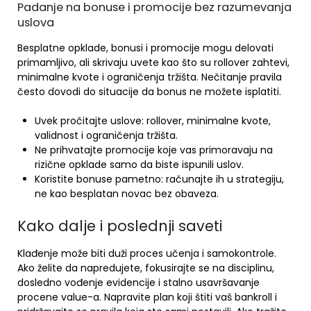
Padanje na bonuse i promocije bez razumevanja
uslova
Besplatne opklade, bonusi i promocije mogu delovati
primamljivo, ali skrivaju uvete kao što su rollover zahtevi,
minimalne kvote i ograničenja tržišta. Nečitanje pravila
često dovodi do situacije da bonus ne možete isplatiti.
Uvek pročitajte uslove: rollover, minimalne kvote,
validnost i ograničenja tržišta.
Ne prihvatajte promocije koje vas primoravaju na
rizične opklade samo da biste ispunili uslov.
Koristite bonuse pametno: računajte ih u strategiju,
ne kao besplatan novac bez obaveza.
Kako dalje i poslednji saveti
Klađenje može biti duži proces učenja i samokontrole.
Ako želite da napredujete, fokusirajte se na disciplinu,
dosledno vođenje evidencije i stalno usavršavanje
procene value-a. Napravite plan koji štiti vaš bankroll i