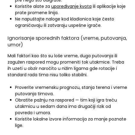
pre nego što odigrate.
Koristite alate za
upoređivanje kvota
ili aplikacije koje
prate promene linija.
Ne napuštajte naloge kod kladionica koje često
ograničavaju ili zatvaraju uspešne igrače.
Ignorisanje sporednih faktora (vreme, putovanja,
umor)
Mali faktori kao što su loše vreme, duga putovanja ili
zagužen raspored mogu promeniti tok utakmice. Treba
ih uzeti u obzir naročito u nižim ligama gde rotacije i
standard rada tima nisu toliko stabilni.
Proverite vremensku prognozu, stanja terena i vreme
putovanja timova.
Obratite pažnju na raspored — tim koji igra treću
utakmicu u sedam dana ima drugačiji rizik od
povreda i umora.
Koristite lokalne izvore informacija za manje poznate
lige.