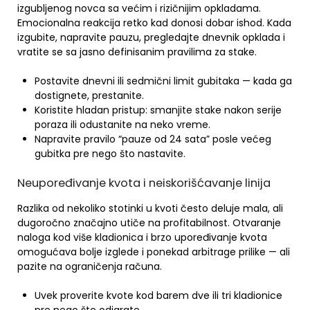
izgubljenog novca sa većim i rizičnijim opkladama.
Emocionalna reakcija retko kad donosi dobar ishod. Kada
izgubite, napravite pauzu, pregledajte dnevnik opklada i
vratite se sa jasno definisanim pravilima za stake.
Postavite dnevni ili sedmični limit gubitaka — kada ga
dostignete, prestanite.
Koristite hladan pristup: smanjite stake nakon serije
poraza ili odustanite na neko vreme.
Napravite pravilo “pauze od 24 sata” posle većeg
gubitka pre nego što nastavite.
Neupoređivanje kvota i neiskorišćavanje linija
Razlika od nekoliko stotinki u kvoti često deluje mala, ali
dugoročno značajno utiče na profitabilnost. Otvaranje
naloga kod više kladionica i brzo upoređivanje kvota
omogućava bolje izglede i ponekad arbitrage prilike — ali
pazite na ograničenja računa.
Uvek proverite kvote kod barem dve ili tri kladionice