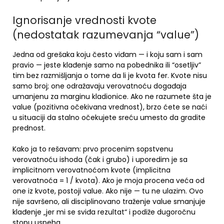
Ignorisanje vrednosti kvote
(nedostatak razumevanja “value”)
Jedna od grešaka koju često viđam — i koju sam i sam
pravio — jeste klađenje samo na pobednika ili “osetljiv”
tim bez razmišljanja o tome da li je kvota fer. Kvote nisu
samo broj; one odražavaju verovatnoću događaja
umanjenu za marginu kladionice. Ako ne razumete šta je
value (pozitivna očekivana vrednost), brzo ćete se naći
u situaciji da stalno očekujete sreću umesto da gradite
prednost.
Kako ja to rešavam: prvo procenim sopstvenu
verovatnoću ishoda (čak i grubo) i uporedim je sa
implicitnom verovatnoćom kvote (implicitna
verovatnoća = 1 / kvota). Ako je moja procena veća od
one iz kvote, postoji value. Ako nije — tu ne ulazim. Ovo
nije savršeno, ali disciplinovano traženje value smanjuje
klađenje „jer mi se sviđa rezultat“ i podiže dugoročnu
stopu uspeha.