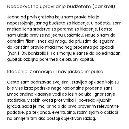
Neadekvatno upravljanje budžetom (bankroll)
Jedna od prvih grešaka koju sam pravio bila je
nepostojanje jasnog budžeta za klađenje. U početku sam
mešao lična sredstva sa parama za klađenje, i često
sam uložio previše na jednu utakmicu. Naučio sam da
odredim fiksni iznos koji mogu da priuštim da izgubim i
da koristim pravilo maksimalnog procenta po opkladi
(npr. 1–3% bankrolla). To smanjuje šanse da pojedinačan
gubitak ozbiljno poremeti celokupni kapital.
Klađenje iz emocije ili navijačkog impulsa
Često sam podržavao svoj tim i stavljao opklade koje su
bile više izraz podrške nego racionalne procene šansi.
Emocionalno klađenje vodi do loših odluka: ignorisanje
statistike, visokih kvota protivnika ili povreda ključnih
igrača. Sada je moj princip da prvo proverim relevantne
podatke, pa tek onda, eventualno, razmišljam o opkladi
na omiljeni tim ako postoji objektivan razlog.