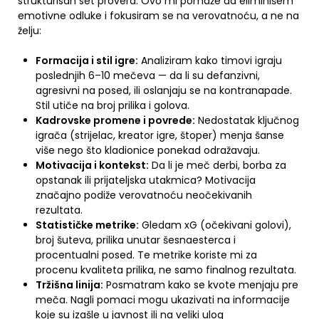
strukturisan set provera. Ovo mi pomaže da eliminišem
emotivne odluke i fokusiram se na verovatnoću, a ne na
želju:
Formacija i stil igre:
Analiziram kako timovi igraju
poslednjih 6–10 mečeva — da li su defanzivni,
agresivni na posed, ili oslanjaju se na kontranapade.
Stil utiče na broj prilika i golova.
Kadrovske promene i povrede:
Nedostatak ključnog
igrača (strijelac, kreator igre, štoper) menja šanse
više nego što kladionice ponekad odražavaju.
Motivacija i kontekst:
Da li je meč derbi, borba za
opstanak ili prijateljska utakmica? Motivacija
značajno podiže verovatnoću neočekivanih
rezultata.
Statističke metrike:
Gledam xG (očekivani golovi),
broj šuteva, prilika unutar šesnaesterca i
procentualni posed. Te metrike koriste mi za
procenu kvaliteta prilika, ne samo finalnog rezultata.
Tržišna linija:
Posmatram kako se kvote menjaju pre
meča. Nagli pomaci mogu ukazivati na informacije
koje su izašle u javnost ili na veliki ulog