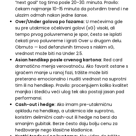
“next goal” tog tima posle 20–30. minuta. Pravilo:
čekam najmanje 10–15 minuta da potvrdim trend i ne
ulazim odmah nakon jedne šanse.
Over/Under golova po fazama:
U mečevima gde
su pre utakmice očekivani golovi (xG) visoki, ali
tempo prvog poluvremena je spor, često se isplati
čekati prvo poluvreme i igrati Over u drugom delu.
Obrnuto — kod defanzivnih timova s niskim xG,
vrednost može biti na Under 2.5.
Asian hendikep posle crvenog kartona:
Red card
dramatično menja verovatnoću. Ako favorit ostane s
igračem manje u ranoj fazi, tržište može biti
preterano emocionalno i nuditi vrednost na suprotni
tim ili na hendikep. Pravilo: procenjujem koliko kvalitet
manjka i štediću veći ulog tek ako postoji jasan pad
performansi.
Cash-out i hedge:
Ako imam pre-utakmičnu
opkladu na hendikep, a utakmica ide suprotno,
koristim delimični cash-out ili hedge na berzi da
smanjim gubitak. Berze često daju bolju cenu za
hedžovanje nego klasične kladionice.