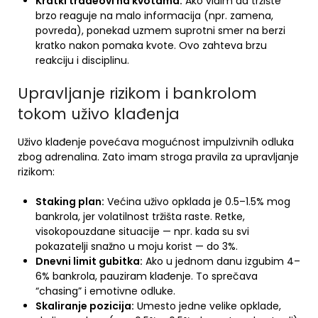
Kratki tradeovi na kvotama:
Ako vidim da tržište
brzo reaguje na malo informacija (npr. zamena,
povreda), ponekad uzmem suprotni smer na berzi
kratko nakon pomaka kvote. Ovo zahteva brzu
reakciju i disciplinu.
Upravljanje rizikom i bankrolom
tokom uživo klađenja
Uživo klađenje povećava mogućnost impulzivnih odluka
zbog adrenalina. Zato imam stroga pravila za upravljanje
rizikom:
Staking plan:
Većina uživo opklada je 0.5–1.5% mog
bankrola, jer volatilnost tržišta raste. Retke,
visokopouzdane situacije — npr. kada su svi
pokazatelji snažno u moju korist — do 3%.
Dnevni limit gubitka:
Ako u jednom danu izgubim 4–
6% bankrola, pauziram klađenje. To sprečava
“chasing” i emotivne odluke.
Skaliranje pozicija:
Umesto jedne velike opklade,