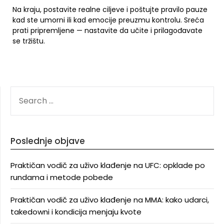
Na kraju, postavite realne ciljeve i poštujte pravilo pauze
kad ste umorni ili kad emocije preuzmu kontrolu. Sreća
prati pripremljene — nastavite da učite i prilagođavate
se tržištu.
SEARCH
FOR:
Poslednje objave
Praktičan vodič za uživo klađenje na UFC: opklade po
rundama i metode pobede
Praktičan vodič za uživo klađenje na MMA: kako udarci,
takedowni i kondicija menjaju kvote