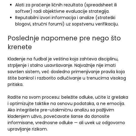
Alati za praćenje ličnih rezultata (spreadsheet ili
softver) radi objektivne evaluacije strategija.
Reputabilni izvori informacija i analize (strateški
blogovi, stručni forumi) uz sopstvenu verifikaciju.
Poslednje napomene pre nego što
krenete
Klađenje na fudbal je veština koja zahteva disciplinu,
strpljenje i stalno usavršavanje. Najvažnije nije imati
savršen sistem, već dosledno primenjivanje pravila koja
štite bankrol i razborito odlučivanje u trenucima visokog
pritiska.
Radite na svom procesu: beležite odluke, učite iz grešaka
i optimizujte taktike na osnovu podataka, a ne emocija.
Ako integrišete pre-utakmičnu analizu sa pažljivim
klađenjem uživo, povećavate šanse da donosite
informisane, vrednosne odluke — ali uvek uz odgovorno
upravljanje rizikom.