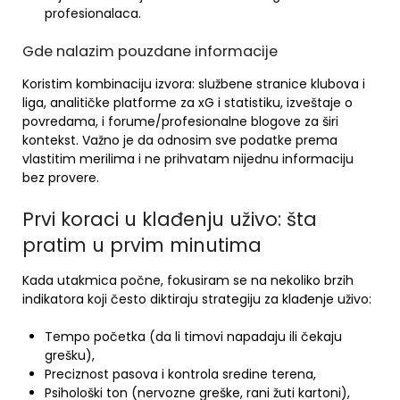
profesionalaca.
Gde nalazim pouzdane informacije
Koristim kombinaciju izvora: službene stranice klubova i
liga, analitičke platforme za xG i statistiku, izveštaje o
povredama, i forume/profesionalne blogove za širi
kontekst. Važno je da odnosim sve podatke prema
vlastitim merilima i ne prihvatam nijednu informaciju
bez provere.
Prvi koraci u klađenju uživo: šta
pratim u prvim minutima
Kada utakmica počne, fokusiram se na nekoliko brzih
indikatora koji često diktiraju strategiju za klađenje uživo:
Tempo početka (da li timovi napadaju ili čekaju
grešku),
Preciznost pasova i kontrola sredine terena,
Psihološki ton (nervozne greške, rani žuti kartoni),