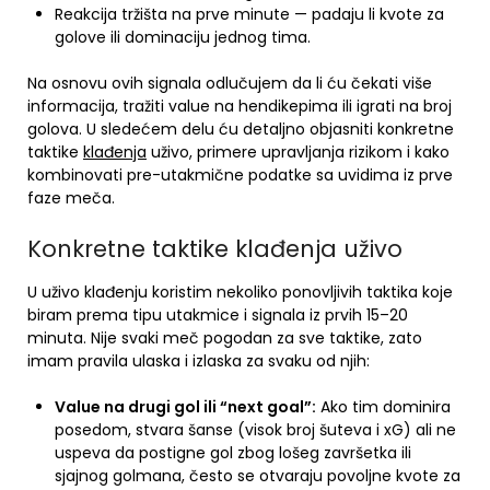
Reakcija tržišta na prve minute — padaju li kvote za
golove ili dominaciju jednog tima.
Na osnovu ovih signala odlučujem da li ću čekati više
informacija, tražiti value na hendikepima ili igrati na broj
golova. U sledećem delu ću detaljno objasniti konkretne
taktike
klađenja
uživo, primere upravljanja rizikom i kako
kombinovati pre-utakmične podatke sa uvidima iz prve
faze meča.
Konkretne taktike klađenja uživo
U uživo klađenju koristim nekoliko ponovljivih taktika koje
biram prema tipu utakmice i signala iz prvih 15–20
minuta. Nije svaki meč pogodan za sve taktike, zato
imam pravila ulaska i izlaska za svaku od njih:
Value na drugi gol ili “next goal”:
Ako tim dominira
posedom, stvara šanse (visok broj šuteva i xG) ali ne
uspeva da postigne gol zbog lošeg završetka ili
sjajnog golmana, često se otvaraju povoljne kvote za