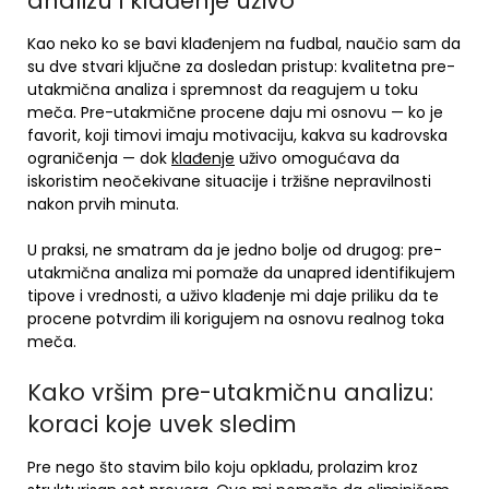
analizu i klađenje uživo
Kao neko ko se bavi klađenjem na fudbal, naučio sam da
su dve stvari ključne za dosledan pristup: kvalitetna pre-
utakmična analiza i spremnost da reagujem u toku
meča. Pre-utakmične procene daju mi osnovu — ko je
favorit, koji timovi imaju motivaciju, kakva su kadrovska
ograničenja — dok
klađenje
uživo omogućava da
iskoristim neočekivane situacije i tržišne nepravilnosti
nakon prvih minuta.
U praksi, ne smatram da je jedno bolje od drugog: pre-
utakmična analiza mi pomaže da unapred identifikujem
tipove i vrednosti, a uživo klađenje mi daje priliku da te
procene potvrdim ili korigujem na osnovu realnog toka
meča.
Kako vršim pre-utakmičnu analizu:
koraci koje uvek sledim
Pre nego što stavim bilo koju opkladu, prolazim kroz