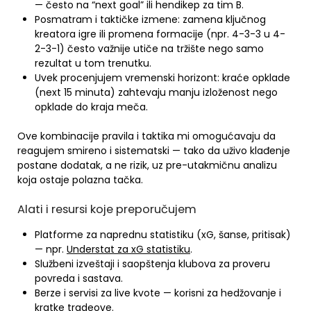
— često na “next goal” ili hendikep za tim B.
Posmatram i taktičke izmene: zamena ključnog
kreatora igre ili promena formacije (npr. 4-3-3 u 4-
2-3-1) često važnije utiče na tržište nego samo
rezultat u tom trenutku.
Uvek procenjujem vremenski horizont: kraće opklade
(next 15 minuta) zahtevaju manju izloženost nego
opklade do kraja meča.
Ove kombinacije pravila i taktika mi omogućavaju da
reagujem smireno i sistematski — tako da uživo klađenje
postane dodatak, a ne rizik, uz pre-utakmičnu analizu
koja ostaje polazna tačka.
Alati i resursi koje preporučujem
Platforme za naprednu statistiku (xG, šanse, pritisak)
— npr.
Understat za xG statistiku
.
Službeni izveštaji i saopštenja klubova za proveru
povreda i sastava.
Berze i servisi za live kvote — korisni za hedžovanje i
kratke tradeove.