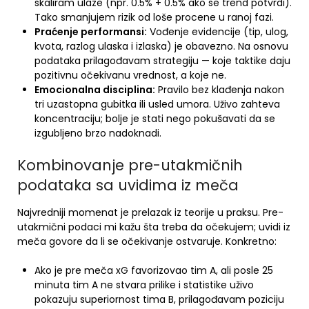
skaliram ulaze (npr. 0.5% + 0.5% ako se trend potvrdi).
Tako smanjujem rizik od loše procene u ranoj fazi.
Praćenje performansi:
Vođenje evidencije (tip, ulog,
kvota, razlog ulaska i izlaska) je obavezno. Na osnovu
podataka prilagođavam strategiju — koje taktike daju
pozitivnu očekivanu vrednost, a koje ne.
Emocionalna disciplina:
Pravilo bez klađenja nakon
tri uzastopna gubitka ili usled umora. Uživo zahteva
koncentraciju; bolje je stati nego pokušavati da se
izgubljeno brzo nadoknadi.
Kombinovanje pre-utakmičnih
podataka sa uvidima iz meča
Najvredniji momenat je prelazak iz teorije u praksu. Pre-
utakmični podaci mi kažu šta treba da očekujem; uvidi iz
meča govore da li se očekivanje ostvaruje. Konkretno:
Ako je pre meča xG favorizovao tim A, ali posle 25
minuta tim A ne stvara prilike i statistike uživo
pokazuju superiornost tima B, prilagođavam poziciju