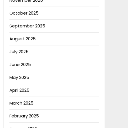
November 2025
October 2025
September 2025
August 2025
July 2025
June 2025
May 2025
April 2025
March 2025
February 2025