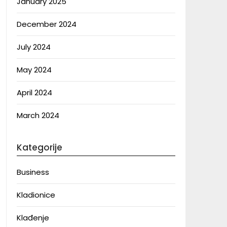
January 2025
December 2024
July 2024
May 2024
April 2024
March 2024
Kategorije
Business
Kladionice
Klađenje