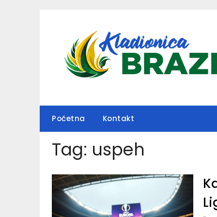
Skip
to
content
Početna
Kontakt
Tag:
uspeh
Ka
Li