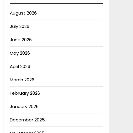
August 2026
July 2026
June 2026
May 2026
April 2026
March 2026
February 2026
January 2026
December 2025