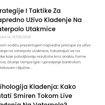
rategije I Taktike Za
predno Uživo Klađenje Na
aterpolo Utakmice
ted on 01/25/2026
vom vodiču prezentujem napredne pristupe za uživo
đenje na vaterpolo utakmice, fokusirajući se na
ike koje poboljšavaju rezultate kroz analizu forme
ova, čitanje tempa igre i upravljanje bankrolom.
lašavam i ključne…
ihologija Klađenja: Kako
tati Smiren Tokom Live