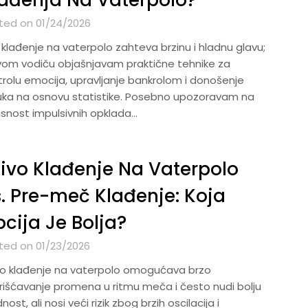
ađenja Na Vaterpolo?
ted on 01/24/2026
 klađenje na vaterpolo zahteva brzinu i hladnu glavu;
vom vodiču objašnjavam praktične tehnike za
trolu emocija, upravljanje bankrolom i donošenje
uka na osnovu statistike. Posebno upozoravam na
snost impulsivnih opklada…
ivo Klađenje Na Vaterpolo
. Pre-meč Klađenje: Koja
cija Je Bolja?
ted on 01/23/2026
vo klađenje na vaterpolo omogućava brzo
orišćavanje promena u ritmu meča i često nudi bolju
nost, ali nosi veći rizik zbog brzih oscilacija i