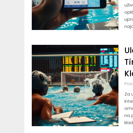
uži
opkl
upr
naj
Ul
T
Kl
Pos
Za u
inte
omo
na p
klad