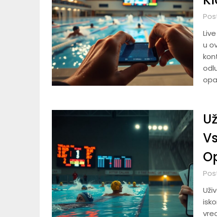
Kl
Pos
Live
u o
kon
odl
opa
Už
Vs
Op
Pos
Uži
isk
vred