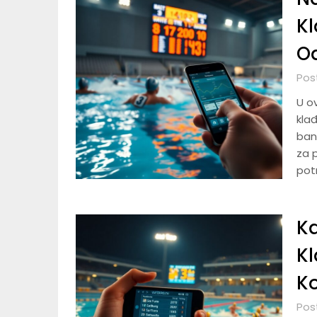
Kl
Od
Pos
U o
kla
bank
za 
pot
Ka
Kl
Ko
Pos