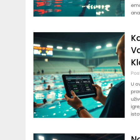
emo
anal
Ka
Va
Kl
Pos
U o
pra
uživ
igre
ist
Na