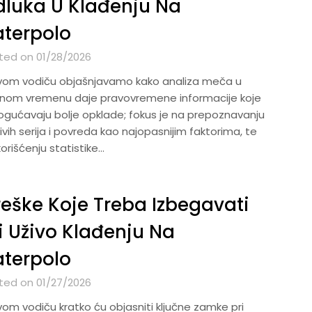
luka U Klađenju Na
terpolo
ted on 01/28/2026
vom vodiču objašnjavamo kako analiza meča u
lnom vremenu daje pravovremene informacije koje
gućavaju bolje opklade; fokus je na prepoznavanju
jivih serija i povreda kao najopasnijim faktorima, te
orišćenju statistike…
eške Koje Treba Izbegavati
i Uživo Klađenju Na
terpolo
ted on 01/27/2026
vom vodiču kratko ću objasniti ključne zamke pri