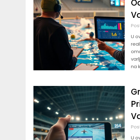
Od
Va
Pos
U o
rea
omo
varl
na k
Gr
Pr
Va
Pos
U o