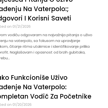
ađenju Na Vaterpolo:;
govori I Korisni Saveti
ted on 01/21/2026
vom vodiču odgovaram na najvažnija pitanja o uživo
đenju na vaterpolo, sa fokusom na upravljanje
om, čitanje ritma utakmice i identifikovanje prilika
profit. Naglašavam i opasnost od brzih gubitaka,
rebu…
ko Funkcioniše Uživo
ađenje Na Vaterpolo:
mpletan Vodič Za Početnike
ted on 01/20/2026