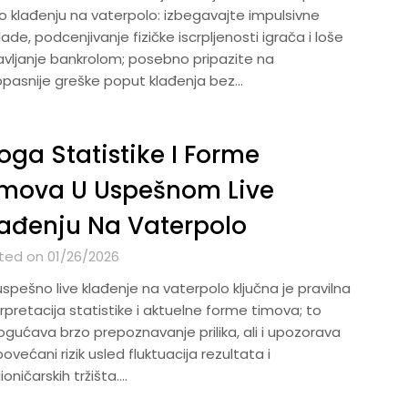
vo klađenju na vaterpolo: izbegavajte impulsivne
ade, podcenjivanje fizičke iscrpljenosti igrača i loše
avljanje bankrolom; posebno pripazite na
opasnije greške poput klađenja bez…
oga Statistike I Forme
imova U Uspešnom Live
ađenju Na Vaterpolo
ted on 01/26/2026
spešno live klađenje na vaterpolo ključna je pravilna
rpretacija statistike i aktuelne forme timova; to
gućava brzo prepoznavanje prilika, ali i upozorava
ovećani rizik usled fluktuacija rezultata i
ioničarskih tržišta….