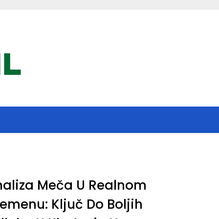
naliza Meča U Realnom
emenu: Ključ Do Boljih