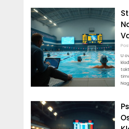
St
Na
V
Pos
U o
kla
takt
tim
Nag
Ps
Os