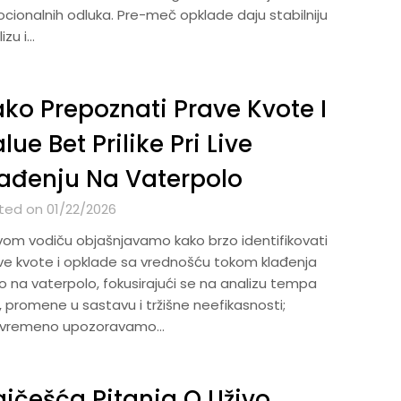
cionalnih odluka. Pre-meč opklade daju stabilniju
izu i…
ko Prepoznati Prave Kvote I
lue Bet Prilike Pri Live
ađenju Na Vaterpolo
ted on 01/22/2026
vom vodiču objašnjavamo kako brzo identifikovati
ve kvote i opklade sa vrednošću tokom klađenja
o na vaterpolo, fokusirajući se na analizu tempa
, promene u sastavu i tržišne neefikasnosti;
ovremeno upozoravamo…
jčešća Pitanja O Uživo