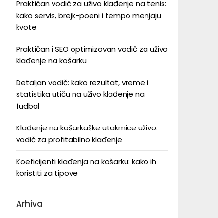
Praktičan vodič za uživo klađenje na tenis:
kako servis, brejk-poeni i tempo menjaju
kvote
Praktičan i SEO optimizovan vodič za uživo
klađenje na košarku
Detaljan vodič: kako rezultat, vreme i
statistika utiču na uživo klađenje na
fudbal
Klađenje na košarkaške utakmice uživo:
vodič za profitabilno klađenje
Koeficijenti klađenja na košarku: kako ih
koristiti za tipove
Arhiva